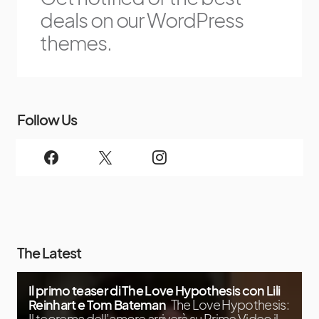
deals on our WordPress
themes.
Follow Us
The Latest
Il primo teaser di The Love Hypothesis con Lili
Reinhart e Tom Bateman
The Love Hypothesis:
Il teorema dell’amore arriverà su Prime Video il