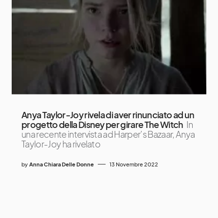
Anya Taylor-Joy rivela di aver rinunciato ad un
progetto della Disney per girare The Witch
In
una recente intervista ad Harper’s Bazaar, Anya
Taylor-Joy ha rivelato
by
Anna Chiara Delle Donne
13 Novembre 2022