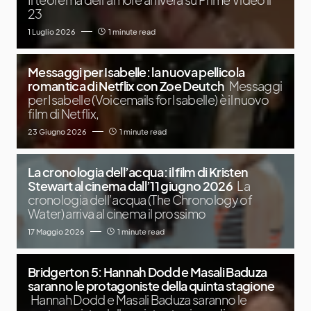
23
1 Luglio 2026
1 minute read
Messaggi per Isabelle: la nuova pellicola
romantica di Netflix con Zoe Deutch
Messaggi
per Isabelle (Voicemails for Isabelle) è il nuovo
film di Netflix,
23 Giugno 2026
1 minute read
La cronologia dell’acqua: il film di Kristen
Stewart al cinema dall’11 giugno 2026
La
cronologia dell’acqua (The Chronology of
Water) arriva al cinema il prossimo
17 Maggio 2026
1 minute read
Bridgerton 5: Hannah Dodd e Masali Baduza
saranno le protagoniste della quinta stagione
Hannah Dodd e Masali Baduza saranno le