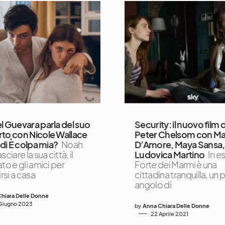
l Guevara parla del suo
Security: il nuovo film d
to con Nicole Wallace
Peter Chelsom con M
 di È colpa mia?
Noah
D’Amore, Maya Sansa,
sciare la sua città, il
Ludovica Martino
In e
to e gli amici per
Forte dei Marmi è una
irsi a casa
cittadina tranquilla, un
angolo di
hiara Delle Donne
Giugno 2023
by
Anna Chiara Delle Donne
22 Aprile 2021