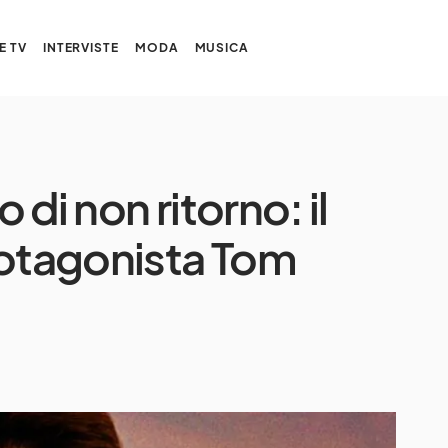
E TV
INTERVISTE
MODA
MUSICA
di non ritorno: il
rotagonista Tom