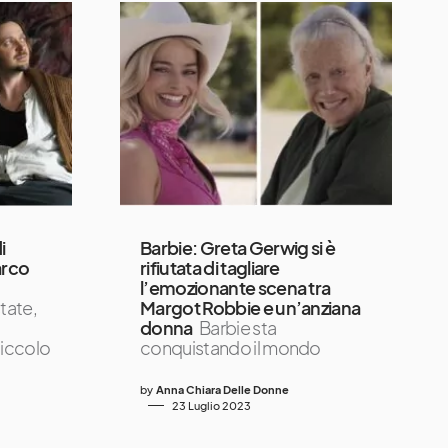
i
Barbie: Greta Gerwig si è
arco
rifiutata di tagliare
l’emozionante scena tra
state,
Margot Robbie e un’anziana
donna
Barbie sta
 piccolo
conquistando il mondo
by
Anna Chiara Delle Donne
23 Luglio 2023