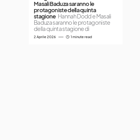
Masali Baduza saranno le
protagoniste della quinta
stagione
Hannah Dodd e Masali
Baduza saranno le protagoniste
della quinta stagione di
2 Aprile 2026
1 minute read