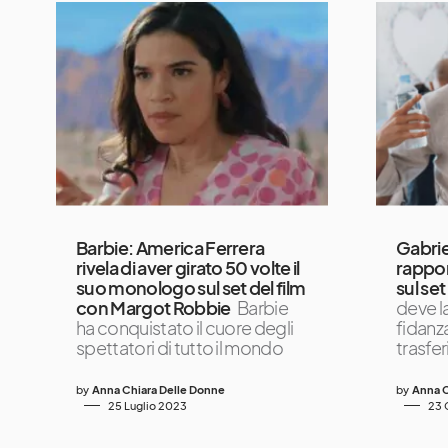
Barbie: America Ferrera
Gabrie
rivela di aver girato 50 volte il
rappor
suo monologo sul set del film
sul set
con Margot Robbie
Barbie
deve la
ha conquistato il cuore degli
fidanza
spettatori di tutto il mondo
trasfer
by
Anna Chiara Delle Donne
by
Anna C
25 Luglio 2023
23 