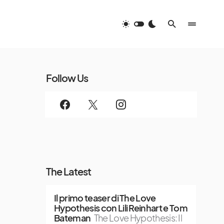
Follow Us
The Latest
Il primo teaser di The Love
Hypothesis con Lili Reinhart e Tom
Bateman
The Love Hypothesis: Il