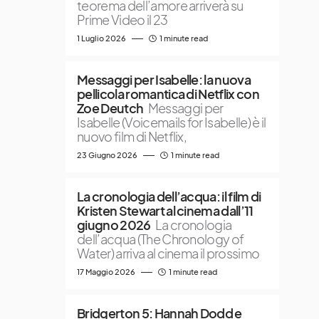
teorema dell’amore arriverà su
Prime Video il 23
1 Luglio 2026
1 minute read
Messaggi per Isabelle: la nuova
pellicola romantica di Netflix con
Zoe Deutch
Messaggi per
Isabelle (Voicemails for Isabelle) è il
nuovo film di Netflix,
23 Giugno 2026
1 minute read
La cronologia dell’acqua: il film di
Kristen Stewart al cinema dall’11
giugno 2026
La cronologia
dell’acqua (The Chronology of
Water) arriva al cinema il prossimo
17 Maggio 2026
1 minute read
Bridgerton 5: Hannah Dodd e