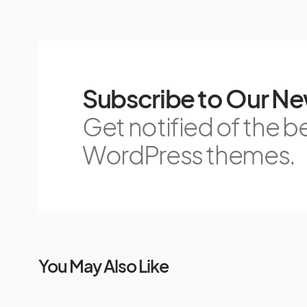
Subscribe to Our Ne
Get notified of the b
WordPress themes.
You May Also Like