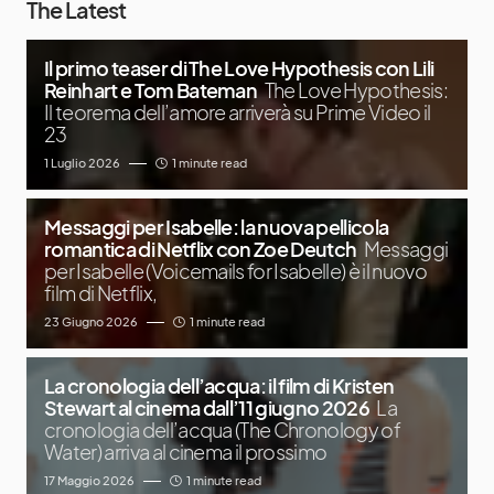
The Latest
Il primo teaser di The Love Hypothesis con Lili
Reinhart e Tom Bateman
The Love Hypothesis:
Il teorema dell’amore arriverà su Prime Video il
23
1 Luglio 2026
1 minute read
Messaggi per Isabelle: la nuova pellicola
romantica di Netflix con Zoe Deutch
Messaggi
per Isabelle (Voicemails for Isabelle) è il nuovo
film di Netflix,
23 Giugno 2026
1 minute read
La cronologia dell’acqua: il film di Kristen
Stewart al cinema dall’11 giugno 2026
La
cronologia dell’acqua (The Chronology of
Water) arriva al cinema il prossimo
17 Maggio 2026
1 minute read