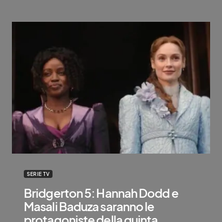
SERIE TV
Bridgerton 5: Hannah Dodd e
Masali Baduza saranno le
protagoniste della quinta