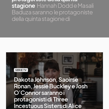
stagione
Hannah Dodd e Masali
Baduza saranno le protagoniste
della quinta stagione di
SERIE TV
Dakota Johnson, Saoirse
Ronan, Jessie Buckley e Josh
O’Connor saranno i
protagonisti di Three
Incestuous Sisters di Alice