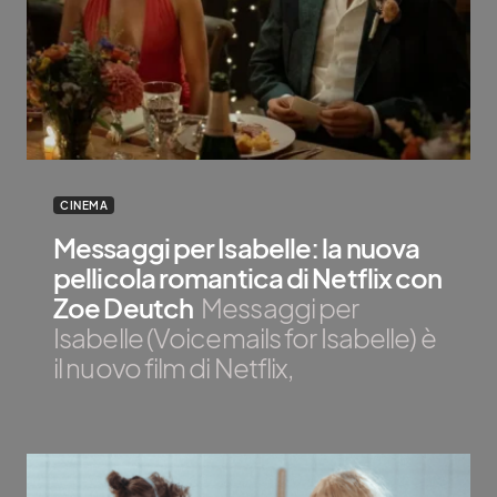
CINEMA
Messaggi per Isabelle: la nuova
pellicola romantica di Netflix con
Zoe Deutch
Messaggi per
Isabelle (Voicemails for Isabelle) è
il nuovo film di Netflix,