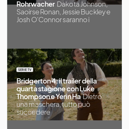
Rohrwacher
Dakota Johnson,
Saoirse Ronan, Jessie Buckley e
Josh O’Connor saranno i
SERIE TV
Bridgerton 4: il trailer della
quarta stagione con Luke
Thompson e Yerin Ha
Dietro
una maschera, tutto può
succedere