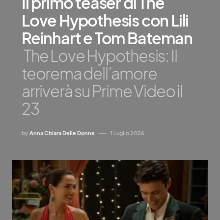
Il primo teaser di The
Love Hypothesis con Lili
Reinhart e Tom Bateman
The Love Hypothesis: Il
teorema dell’amore
arriverà su Prime Video il
23
by
Anna Chiara Delle Donne
1 Luglio 2026