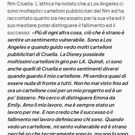
film Cruella. L’attrice ha notato che a Los Angeles ci
sono molteplici cartelloni pubblicitari del film ed ha
raccontato quanto sia necessario per la sua vita ed il
suo mestiere poter distinguere il fallimento ed il
successo:
«
Più di ogni altra cosa, ciò che è strano è
sentire un sentimento vulnerabile. Sono a Los
Angeles e quando guido vedo molti cartelloni
pubblicitari di Cruella. La Disney possiede
moltissimi cartelloni in giro per LA. Quindi, ci sono
anche quelli di Cruella e sento sentimenti diversi
quando guardo il mio cartellone. Mi sembra quasi di
essere nuda di fronte a tutti. Non ho mai visto fino ad
ora un cartellone così per un mio progetto ed è un
po’ bizzarro. Ma cerco di distinguere Emma da
Emily. Amo il mio lavoro, ma è sempre stato un
lavoro per me. E non credo che il successo o il
fallimento nel lavoro definiscano chi sono. Quando
vedo un cartellone, mi sento vulnerabile ed è strano
perché so che tecnicamente sono io, ma non lo sono