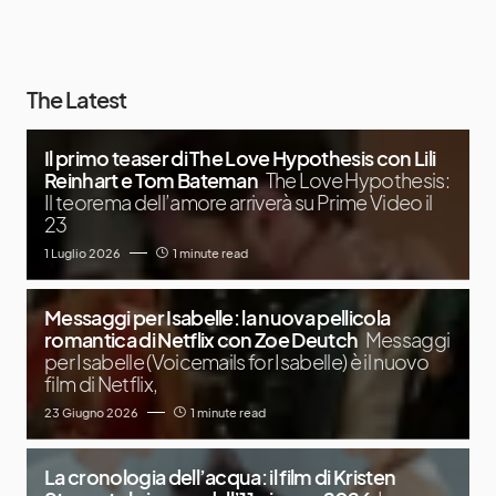
The Latest
Il primo teaser di The Love Hypothesis con Lili
Reinhart e Tom Bateman
The Love Hypothesis:
Il teorema dell’amore arriverà su Prime Video il
23
1 Luglio 2026
1 minute read
Messaggi per Isabelle: la nuova pellicola
romantica di Netflix con Zoe Deutch
Messaggi
per Isabelle (Voicemails for Isabelle) è il nuovo
film di Netflix,
23 Giugno 2026
1 minute read
La cronologia dell’acqua: il film di Kristen