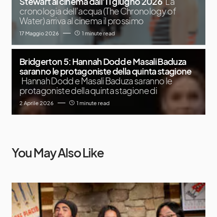
Stewart al cinema dall’11 giugno 2026
La
cronologia dell’acqua (The Chronology of
Water) arriva al cinema il prossimo
17 Maggio 2026
1 minute read
Bridgerton 5: Hannah Dodd e Masali Baduza
saranno le protagoniste della quinta stagione
Hannah Dodd e Masali Baduza saranno le
protagoniste della quinta stagione di
2 Aprile 2026
1 minute read
You May Also Like