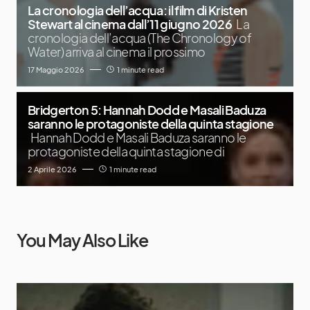
La cronologia dell’acqua: il film di Kristen
Stewart al cinema dall’11 giugno 2026
La
cronologia dell’acqua (The Chronology of
Water) arriva al cinema il prossimo
17 Maggio 2026
1 minute read
Bridgerton 5: Hannah Dodd e Masali Baduza
saranno le protagoniste della quinta stagione
Hannah Dodd e Masali Baduza saranno le
protagoniste della quinta stagione di
2 Aprile 2026
1 minute read
You May Also Like