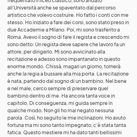
frequentato il liceo classico, sono andato
all’Università anche se spaventato dal percorso
artistico che volevo costruire. Ho fatto i conti con me
stesso. Ho iniziato a fare dei corsi, sono stato preso in
due Accademie a Milano. Poi, mi sono trasferito a
Roma. Avevo il sogno di fare il regista e crescendo mi
sono detto: Un regista deve sapere che lavoro fa un
attore, per dirigerlo. Mi sono avvicinato alla
recitazione e adesso sono impantanato in questo
enorme mondo. Chissà, magari un giorno, tornerà
anche la regia a bussare alla mia porta. La recitazione
è nata, partendo dal sogno di un bambino. Nel bene
e nel male, cerco sempre di preservare quel
bambino dentro di me. Ha ancora tanta voce in
capitolo. Di conseguenza, mi guida sempre in
qualche modo. Non gli ho mai negato nessuna
parola. Così, ho seguito le mie inclinazioni. Ho avuto
fortuna ma mi sono tanto impegnato, c’è stata tanta
fatica. Questo mestiere mi ha dato tanti bellissimi