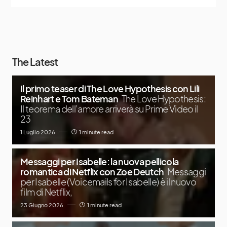
The Latest
Il primo teaser di The Love Hypothesis con Lili
Reinhart e Tom Bateman
The Love Hypothesis:
Il teorema dell’amore arriverà su Prime Video il
23
1 Luglio 2026
1 minute read
Messaggi per Isabelle: la nuova pellicola
romantica di Netflix con Zoe Deutch
Messaggi
per Isabelle (Voicemails for Isabelle) è il nuovo
film di Netflix,
23 Giugno 2026
1 minute read