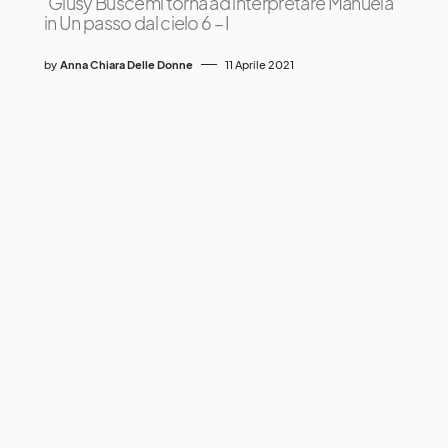
Giusy Buscemi torna ad interpretare Manuela
in Un passo dal cielo 6 – I
by
Anna Chiara Delle Donne
11 Aprile 2021