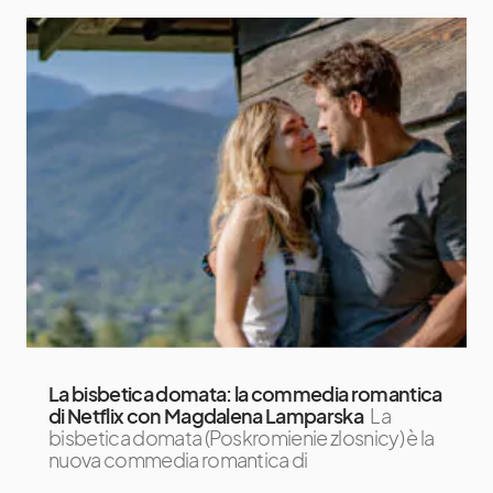
La bisbetica domata: la commedia romantica
di Netflix con Magdalena Lamparska
La
bisbetica domata (Poskromienie zlosnicy) è la
nuova commedia romantica di