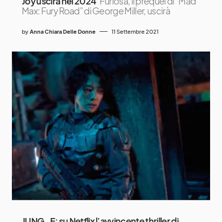
Joy uscirà nel 2024
Furiosa, il prequel di “Mad
Max: Fury Road” di George Miller, uscirà
by
Anna Chiara Delle Donne
11 Settembre 2021
JUNG_E: su Netflix l’avvincente thriller di