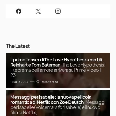
The Latest
Il primo teaser di The Love Hypothesis con Lili
Reinhart e Tom Bateman
The Love Hypothesis:
Il teorema dell’amore arriverà su Prime Video il
23
1 Luglio 2026
1 minute read
Messaggi per Isabelle: la nuova pellicola
romantica di Netflix con Zoe Deutch
Messaggi
per Isabelle (Voicemails for Isabelle) è il nuovo
film di Netflix,