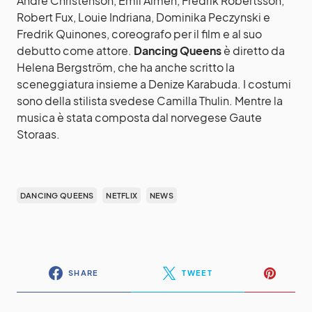
André Christenson, Emil Almén, Fredrik Robertsson,
Robert Fux, Louie Indriana, Dominika Peczynski e
Fredrik Quinones, coreografo per il film e al suo
debutto come attore.
Dancing Queens
è diretto da
Helena Bergström, che ha anche scritto la
sceneggiatura insieme a Denize Karabuda. I costumi
sono della stilista svedese Camilla Thulin. Mentre la
musica è stata composta dal norvegese Gaute
Storaas.
DANCING QUEENS
NETFLIX
NEWS
SHARE
TWEET