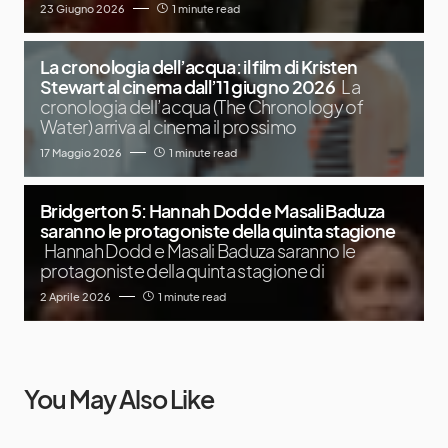
23 Giugno 2026
1 minute read
La cronologia dell’acqua: il film di Kristen
Stewart al cinema dall’11 giugno 2026
La
cronologia dell’acqua (The Chronology of
Water) arriva al cinema il prossimo
17 Maggio 2026
1 minute read
Bridgerton 5: Hannah Dodd e Masali Baduza
saranno le protagoniste della quinta stagione
Hannah Dodd e Masali Baduza saranno le
protagoniste della quinta stagione di
2 Aprile 2026
1 minute read
You May Also Like