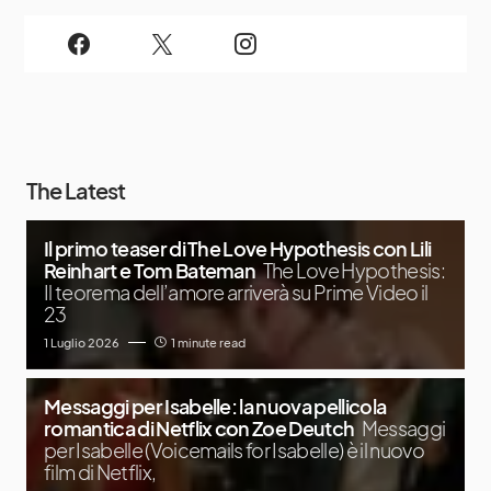
The Latest
Il primo teaser di The Love Hypothesis con Lili
Reinhart e Tom Bateman
The Love Hypothesis:
Il teorema dell’amore arriverà su Prime Video il
23
1 Luglio 2026
1 minute read
Messaggi per Isabelle: la nuova pellicola
romantica di Netflix con Zoe Deutch
Messaggi
per Isabelle (Voicemails for Isabelle) è il nuovo
film di Netflix,