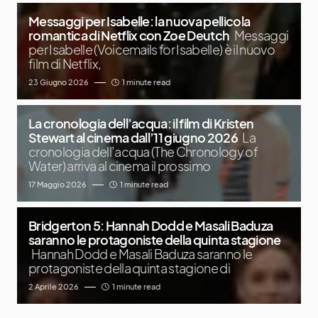
Messaggi per Isabelle: la nuova pellicola
romantica di Netflix con Zoe Deutch
Messaggi
per Isabelle (Voicemails for Isabelle) è il nuovo
film di Netflix,
23 Giugno 2026
1 minute read
La cronologia dell’acqua: il film di Kristen
Stewart al cinema dall’11 giugno 2026
La
cronologia dell’acqua (The Chronology of
Water) arriva al cinema il prossimo
17 Maggio 2026
1 minute read
Bridgerton 5: Hannah Dodd e Masali Baduza
saranno le protagoniste della quinta stagione
Hannah Dodd e Masali Baduza saranno le
protagoniste della quinta stagione di
2 Aprile 2026
1 minute read