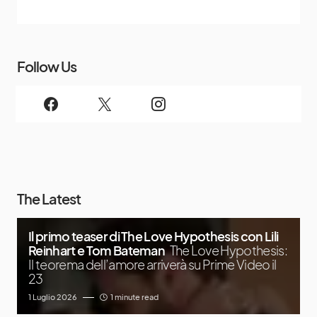
Follow Us
The Latest
Il primo teaser di The Love Hypothesis con Lili
Reinhart e Tom Bateman
The Love Hypothesis:
Il teorema dell’amore arriverà su Prime Video il
23
1 Luglio 2026
1 minute read