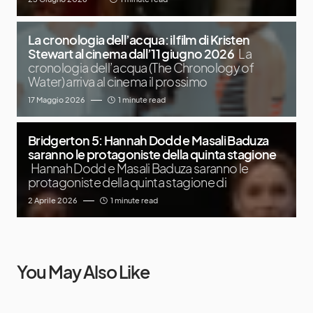
La cronologia dell’acqua: il film di Kristen
Stewart al cinema dall’11 giugno 2026
La
cronologia dell’acqua (The Chronology of
Water) arriva al cinema il prossimo
17 Maggio 2026
1 minute read
Bridgerton 5: Hannah Dodd e Masali Baduza
saranno le protagoniste della quinta stagione
Hannah Dodd e Masali Baduza saranno le
protagoniste della quinta stagione di
2 Aprile 2026
1 minute read
You May Also Like