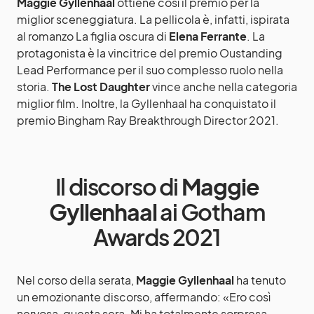
Maggie Gyllenhaal
ottiene così il premio per la
miglior sceneggiatura. La pellicola è, infatti, ispirata
al romanzo La figlia oscura di
Elena Ferrante
. La
protagonista è la vincitrice del premio Oustanding
Lead Performance per il suo complesso ruolo nella
storia.
The Lost Daughter
vince anche nella categoria
miglior film. Inoltre, la Gyllenhaal ha conquistato il
premio Bingham Ray Breakthrough Director 2021.
Il discorso di
Maggie
Gyllenhaal
ai Gotham
Awards 2021
Nel corso della serata,
Maggie Gyllenhaal
ha tenuto
un emozionante discorso, affermando: «Ero così
nervosa, questa sera. Mi ha totalmente sorpresa