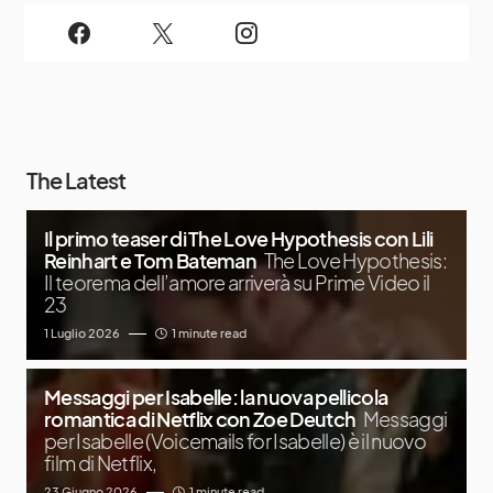
The Latest
Il primo teaser di The Love Hypothesis con Lili
Reinhart e Tom Bateman
The Love Hypothesis:
Il teorema dell’amore arriverà su Prime Video il
23
1 Luglio 2026
1 minute read
Messaggi per Isabelle: la nuova pellicola
romantica di Netflix con Zoe Deutch
Messaggi
per Isabelle (Voicemails for Isabelle) è il nuovo
film di Netflix,
23 Giugno 2026
1 minute read