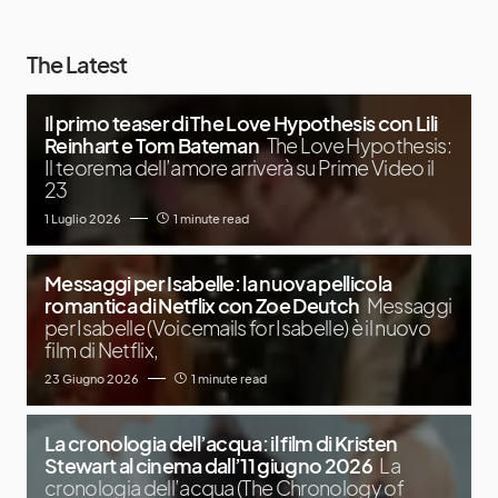
The Latest
Il primo teaser di The Love Hypothesis con Lili
Reinhart e Tom Bateman
The Love Hypothesis:
Il teorema dell’amore arriverà su Prime Video il
23
1 Luglio 2026
1 minute read
Messaggi per Isabelle: la nuova pellicola
romantica di Netflix con Zoe Deutch
Messaggi
per Isabelle (Voicemails for Isabelle) è il nuovo
film di Netflix,
23 Giugno 2026
1 minute read
La cronologia dell’acqua: il film di Kristen
Stewart al cinema dall’11 giugno 2026
La
cronologia dell’acqua (The Chronology of