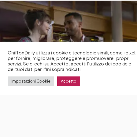
ChiffonDaily utilizza i cookie e tecnologie simili, come i pixel,
per fornire, migliorare, proteggere e promuovere i propri
servizi. Se clicchi su Accetto, accetti l'utilizzo dei cookie e
dei tuoi dati per i fini sopraindicati.
Impostazioni Cookie
Accetto
Emily in Paris 3: Lucien Laviscount parla del suo
rapporto con Lily Collins sul set della terza stagione
Lucien Laviscount è tornato sul set della terza
stagione di Emily in Paris