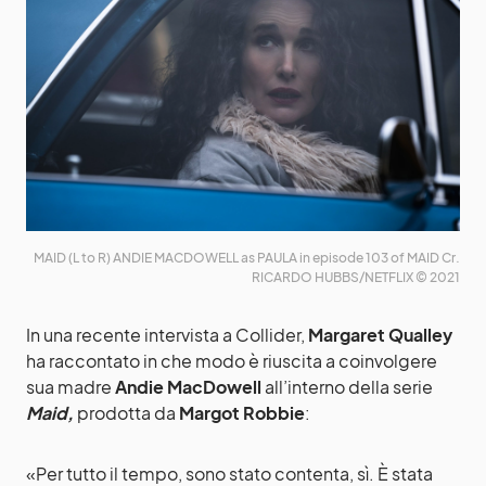
MAID (L to R) ANDIE MACDOWELL as PAULA in episode 103 of MAID Cr.
RICARDO HUBBS/NETFLIX © 2021
In una recente intervista a Collider,
Margaret Qualley
ha raccontato in che modo è riuscita a coinvolgere
sua madre
Andie MacDowell
all’interno della serie
Maid,
prodotta da
Margot Robbie
:
«Per tutto il tempo, sono stato contenta, sì. È stata