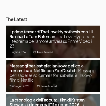
The Latest
Il primo teaser di The Love Hypothesis con Lili
Reinhart e Tom Bateman
The Love Hypothesis:
Il teorema dell’amore arriverà su Prime Video il
23
1 Luglio 2026
1 minute read
Messaggi per Isabelle: la nuova pellicola
romantica di Netflix con Zoe Deutch
Messaggi
per Isabelle (Voicemails for Isabelle) è il nuovo
film di Netflix,
23 Giugno 2026
1 minute read
La cronologia dell’acqua: il film di Kristen
Stewart al cinema dall’11 giugno 2026
La