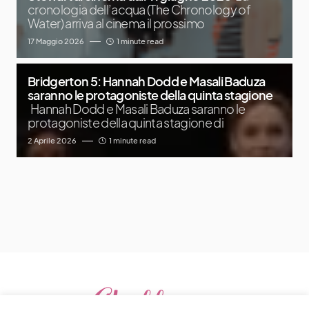
cronologia dell’acqua (The Chronology of
Water) arriva al cinema il prossimo
17 Maggio 2026
1 minute read
Bridgerton 5: Hannah Dodd e Masali Baduza
saranno le protagoniste della quinta stagione
Hannah Dodd e Masali Baduza saranno le
protagoniste della quinta stagione di
2 Aprile 2026
1 minute read