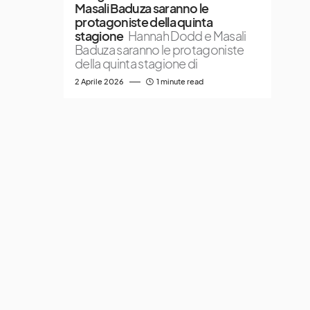
Masali Baduza saranno le
protagoniste della quinta
stagione
Hannah Dodd e Masali
Baduza saranno le protagoniste
della quinta stagione di
2 Aprile 2026
1 minute read