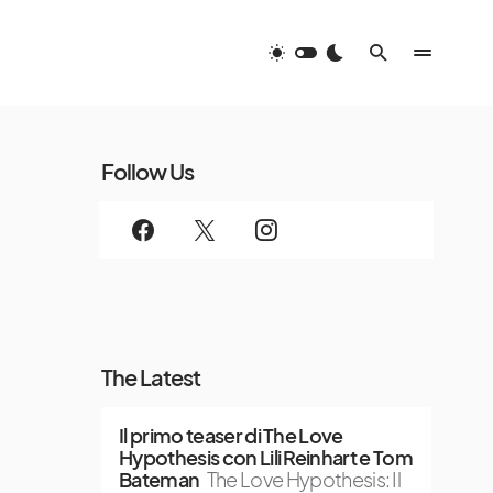
Follow Us
The Latest
Il primo teaser di The Love
Hypothesis con Lili Reinhart e Tom
Bateman
The Love Hypothesis: Il