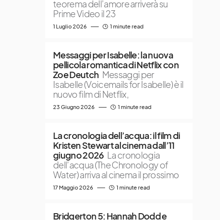
teorema dell’amore arriverà su
Prime Video il 23
1 Luglio 2026
1 minute read
Messaggi per Isabelle: la nuova
pellicola romantica di Netflix con
Zoe Deutch
Messaggi per
Isabelle (Voicemails for Isabelle) è il
nuovo film di Netflix,
23 Giugno 2026
1 minute read
La cronologia dell’acqua: il film di
Kristen Stewart al cinema dall’11
giugno 2026
La cronologia
dell’acqua (The Chronology of
Water) arriva al cinema il prossimo
17 Maggio 2026
1 minute read
Bridgerton 5: Hannah Dodd e