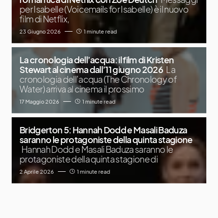
per Isabelle (Voicemails for Isabelle) è il nuovo
film di Netflix,
23 Giugno 2026
1 minute read
La cronologia dell’acqua: il film di Kristen
Stewart al cinema dall’11 giugno 2026
La
cronologia dell’acqua (The Chronology of
Water) arriva al cinema il prossimo
17 Maggio 2026
1 minute read
Bridgerton 5: Hannah Dodd e Masali Baduza
saranno le protagoniste della quinta stagione
Hannah Dodd e Masali Baduza saranno le
protagoniste della quinta stagione di
2 Aprile 2026
1 minute read