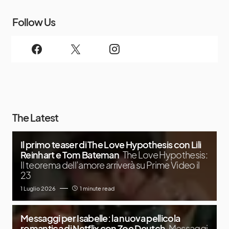
Follow Us
The Latest
Il primo teaser di The Love Hypothesis con Lili
Reinhart e Tom Bateman
The Love Hypothesis:
Il teorema dell’amore arriverà su Prime Video il
23
1 Luglio 2026
1 minute read
Messaggi per Isabelle: la nuova pellicola
romantica di Netflix con Zoe Deutch
Messaggi