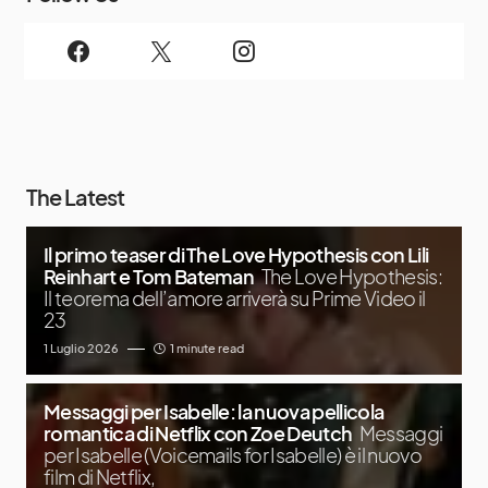
The Latest
Il primo teaser di The Love Hypothesis con Lili
Reinhart e Tom Bateman
The Love Hypothesis:
Il teorema dell’amore arriverà su Prime Video il
23
1 Luglio 2026
1 minute read
Messaggi per Isabelle: la nuova pellicola
romantica di Netflix con Zoe Deutch
Messaggi
per Isabelle (Voicemails for Isabelle) è il nuovo
film di Netflix,