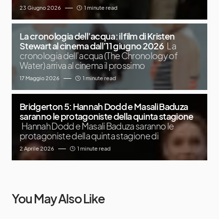
23 Giugno 2026
1 minute read
La cronologia dell’acqua: il film di Kristen
Stewart al cinema dall’11 giugno 2026
La
cronologia dell’acqua (The Chronology of
Water) arriva al cinema il prossimo
17 Maggio 2026
1 minute read
Bridgerton 5: Hannah Dodd e Masali Baduza
saranno le protagoniste della quinta stagione
Hannah Dodd e Masali Baduza saranno le
protagoniste della quinta stagione di
2 Aprile 2026
1 minute read
You May Also Like