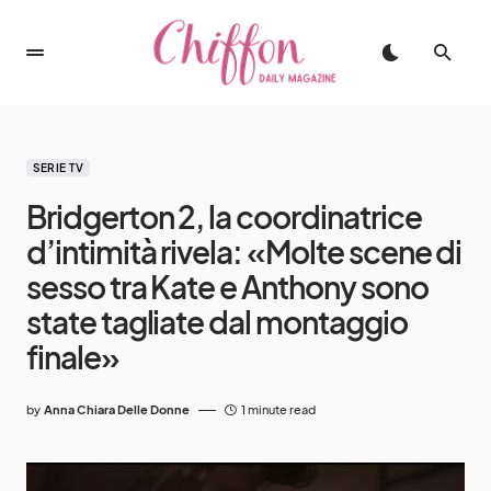
SERIE TV
Bridgerton 2, la coordinatrice
d’intimità rivela: «Molte scene di
sesso tra Kate e Anthony sono
state tagliate dal montaggio
finale»
by
Anna Chiara Delle Donne
1 minute read