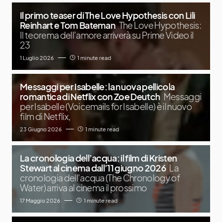
Il primo teaser di The Love Hypothesis con Lili
Reinhart e Tom Bateman
The Love Hypothesis:
Il teorema dell’amore arriverà su Prime Video il
23
1 Luglio 2026
1 minute read
Messaggi per Isabelle: la nuova pellicola
romantica di Netflix con Zoe Deutch
Messaggi
per Isabelle (Voicemails for Isabelle) è il nuovo
film di Netflix,
23 Giugno 2026
1 minute read
La cronologia dell’acqua: il film di Kristen
Stewart al cinema dall’11 giugno 2026
La
cronologia dell’acqua (The Chronology of
Water) arriva al cinema il prossimo
17 Maggio 2026
1 minute read