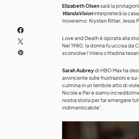
Elizabeth Olsen
sarà la protagon
WandaVision
interpreterà la cas
troveremo: Krysten Ritter, Jesse P
Love and Death è ispirata alla st
Nel 1980, la donna fu uccisa da
sconvolse l’intera cittadina texan
Sarah Aubrey
di HBO Max ha desc
avvincente sulle frustrazioni e su
culmina in un terribile atto di vio
Nicole e Per e siamo incredibilme
nostra storia per far emergere tut
indimenticabile”.