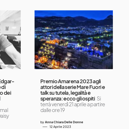
Edgar-
Premio Amarena 2023 agli
 di
attori della serie Mare Fuori e
o dei
talk su tutela, legalità e
l
speranza: ecco gli ospiti
Si
terrà venerdì 21 aprile a partire
rmal
dalle ore 19
Daisy
by
Anna Chiara Delle Donne
12 Aprile 2023