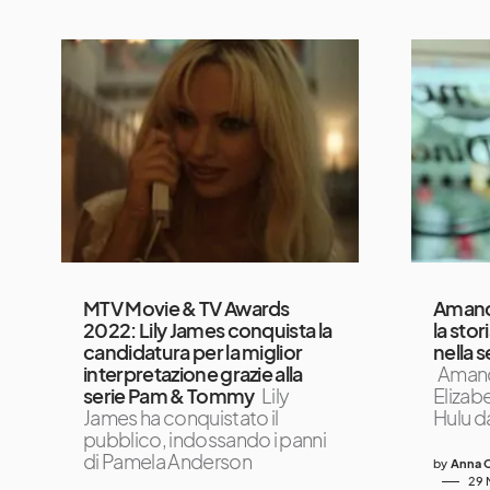
MTV Movie & TV Awards
Amand
2022: Lily James conquista la
la sto
candidatura per la miglior
nella 
interpretazione grazie alla
Amand
serie Pam & Tommy
Lily
Elizabe
James ha conquistato il
Hulu da
pubblico, indossando i panni
di Pamela Anderson
by
Anna C
29 