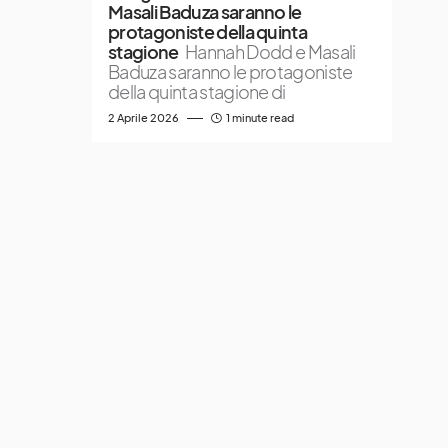
Masali Baduza saranno le
protagoniste della quinta
stagione
Hannah Dodd e Masali
Baduza saranno le protagoniste
della quinta stagione di
2 Aprile 2026
1 minute read