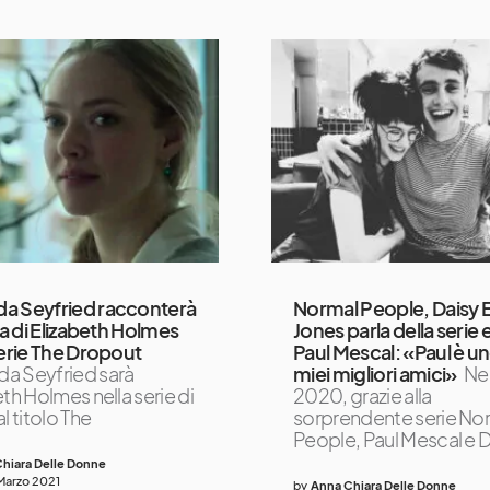
a Seyfried racconterà
Normal People, Daisy 
ria di Elizabeth Holmes
Jones parla della serie e
serie The Dropout
Paul Mescal: «Paul è un
a Seyfried sarà
miei migliori amici»
Ne
th Holmes nella serie di
2020, grazie alla
l titolo The
sorprendente serie No
People, Paul Mescal e 
hiara Delle Donne
Marzo 2021
by
Anna Chiara Delle Donne