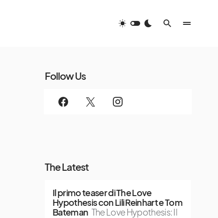
Follow Us
The Latest
Il primo teaser di The Love
Hypothesis con Lili Reinhart e Tom
Bateman
The Love Hypothesis: Il