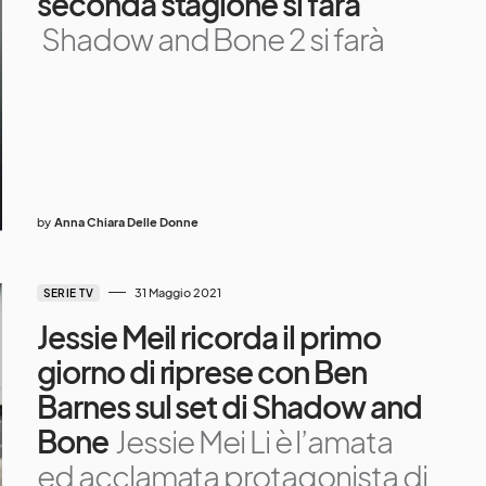
seconda stagione si farà
Shadow and Bone 2 si farà
by
Anna Chiara Delle Donne
31 Maggio 2021
SERIE TV
Jessie Meil ricorda il primo
giorno di riprese con Ben
Barnes sul set di Shadow and
Bone
Jessie Mei Li è l’amata
ed acclamata protagonista di