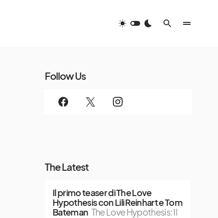
Follow Us
The Latest
Il primo teaser di The Love
Hypothesis con Lili Reinhart e Tom
Bateman
The Love Hypothesis: Il