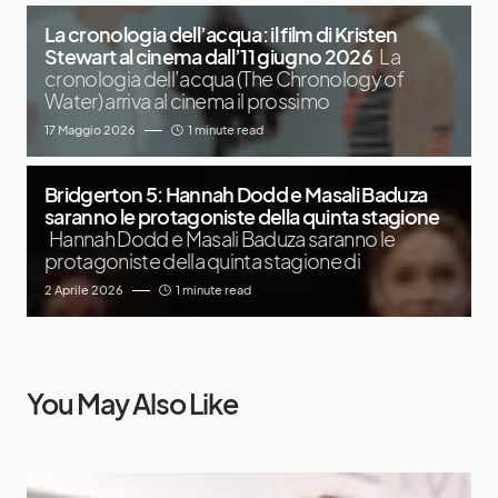
La cronologia dell’acqua: il film di Kristen
Stewart al cinema dall’11 giugno 2026
La
cronologia dell’acqua (The Chronology of
Water) arriva al cinema il prossimo
17 Maggio 2026
1 minute read
Bridgerton 5: Hannah Dodd e Masali Baduza
saranno le protagoniste della quinta stagione
Hannah Dodd e Masali Baduza saranno le
protagoniste della quinta stagione di
2 Aprile 2026
1 minute read
You May Also Like