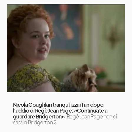
Nicola Coughlan tranquillizza i fan dopo
l’addio di Regè Jean Page: «Continuate a
guardare Bridgerton»
Regé Jean Page non ci
sarà in Bridgerton 2