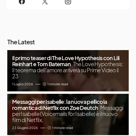
The Latest
Il primo teaser di The Love Hypothesis con Lili
Reinhart e Tom Bateman
The Love Hypothesis:
Il teorema dell’amore arriverà su Prime Video il
23
1 Luglio 2026
1 minute read
Messaggi per Isabelle: la nuova pellicola
romantica di Netflix con Zoe Deutch
Messaggi
per Isabelle (Voicemails for Isabelle) è il nuovo
film di Netflix,
23 Giugno 2026
1 minute read