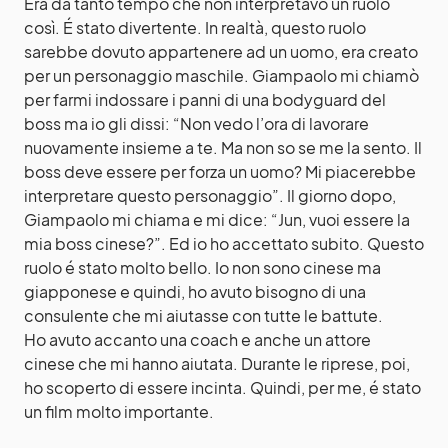
Era da tanto tempo che non interpretavo un ruolo
così. É stato divertente. In realtà, questo ruolo
sarebbe dovuto appartenere ad un uomo, era creato
per un personaggio maschile. Giampaolo mi chiamò
per farmi indossare i panni di una bodyguard del
boss ma io gli dissi: “Non vedo l’ora di lavorare
nuovamente insieme a te. Ma non so se me la sento. Il
boss deve essere per forza un uomo? Mi piacerebbe
interpretare questo personaggio”. Il giorno dopo,
Giampaolo mi chiama e mi dice: “Jun, vuoi essere la
mia boss cinese?”. Ed io ho accettato subito. Questo
ruolo é stato molto bello. Io non sono cinese ma
giapponese e quindi, ho avuto bisogno di una
consulente che mi aiutasse con tutte le battute.
Ho avuto accanto una coach e anche un attore
cinese che mi hanno aiutata. Durante le riprese, poi,
ho scoperto di essere incinta. Quindi, per me, é stato
un film molto importante.