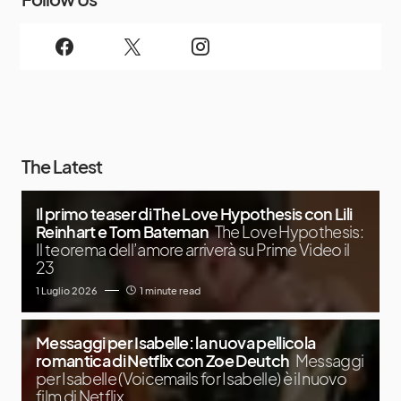
The Latest
Il primo teaser di The Love Hypothesis con Lili
Reinhart e Tom Bateman
The Love Hypothesis:
Il teorema dell’amore arriverà su Prime Video il
23
1 Luglio 2026
1 minute read
Messaggi per Isabelle: la nuova pellicola
romantica di Netflix con Zoe Deutch
Messaggi
per Isabelle (Voicemails for Isabelle) è il nuovo
film di Netflix,