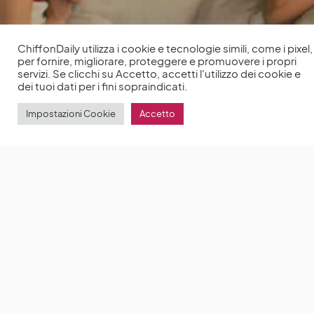
ChiffonDaily utilizza i cookie e tecnologie simili, come i pixel,
per fornire, migliorare, proteggere e promuovere i propri
Da me o da te: la commedia di Netflix con Reese
servizi. Se clicchi su Accetto, accetti l'utilizzo dei cookie e
Witherspoon e Ashton Kutcher
Da me o da te è la
dei tuoi dati per i fini sopraindicati.
nuova commedia romantica di Netflix, diretta da
Aline Brosh
Impostazioni Cookie
Accetto
by
Anna Chiara Delle Donne
12 Febbraio 2023