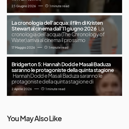
23 Giugno 2026
1 minute read
La cronologia dell’acqua: il film di Kristen
Stewart al cinema dall’11 giugno 2026
La
cronologia dell’acqua (The Chronology of
Water) arriva al cinema il prossimo
17 Maggio 2026
1 minute read
Bridgerton 5: Hannah Dodd e Masali Baduza
saranno le protagoniste della quinta stagione
Hannah Dodd e Masali Baduza saranno le
protagoniste della quinta stagione di
2 Aprile 2026
1 minute read
You May Also Like