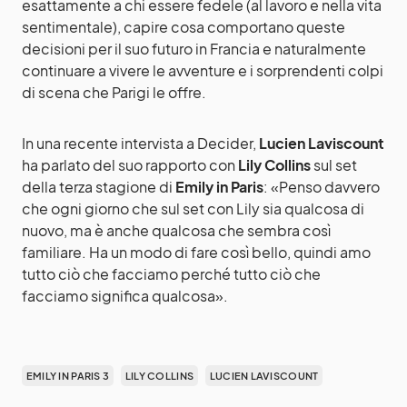
esattamente a chi essere fedele (al lavoro e nella vita
sentimentale), capire cosa comportano queste
decisioni per il suo futuro in Francia e naturalmente
continuare a vivere le avventure e i sorprendenti colpi
di scena che Parigi le offre.
In una recente intervista a Decider,
Lucien Laviscount
ha parlato del suo rapporto con
Lily Collins
sul set
della terza stagione di
Emily in Paris
: «Penso davvero
che ogni giorno che sul set con Lily sia qualcosa di
nuovo, ma è anche qualcosa che sembra così
familiare. Ha un modo di fare così bello, quindi amo
tutto ciò che facciamo perché tutto ciò che
facciamo significa qualcosa».
EMILY IN PARIS 3
LILY COLLINS
LUCIEN LAVISCOUNT