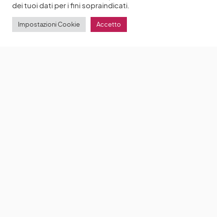
dei tuoi dati per i fini sopraindicati.
Impostazioni Cookie
Accetto
Bridgerton 2: Jonathan Bailey racconta come è
stato prendere il posto di Phoebe Dynevor e Regé-
Jean Page come protagonista
Jonathan Bailey e
Simone Ashley sono i nuovi protagonisti di
Bridgerton
by
Anna Chiara Delle Donne
3 Maggio 2022