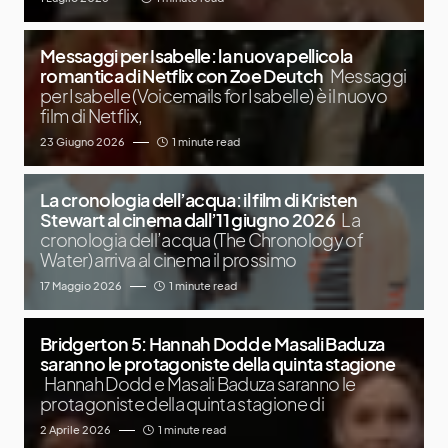
Messaggi per Isabelle: la nuova pellicola
romantica di Netflix con Zoe Deutch
Messaggi
per Isabelle (Voicemails for Isabelle) è il nuovo
film di Netflix,
23 Giugno 2026
1 minute read
La cronologia dell’acqua: il film di Kristen
Stewart al cinema dall’11 giugno 2026
La
cronologia dell’acqua (The Chronology of
Water) arriva al cinema il prossimo
17 Maggio 2026
1 minute read
Bridgerton 5: Hannah Dodd e Masali Baduza
saranno le protagoniste della quinta stagione
Hannah Dodd e Masali Baduza saranno le
protagoniste della quinta stagione di
2 Aprile 2026
1 minute read