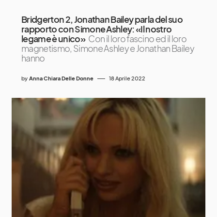
Bridgerton 2, Jonathan Bailey parla del suo
rapporto con Simone Ashley: «Il nostro
legame è unico»
Con il loro fascino ed il loro
magnetismo, Simone Ashley e Jonathan Bailey
hanno
by
Anna Chiara Delle Donne
18 Aprile 2022