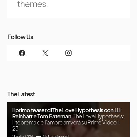
themes.
Follow Us
The Latest
Il primo teaser di The Love Hypothesis con Lili
Reinhart e Tom Bateman
The Love Hypothesis:
Il teorema dell’amore arriverà su Prime Video il
23
1 Luglio 2026
1 minute read