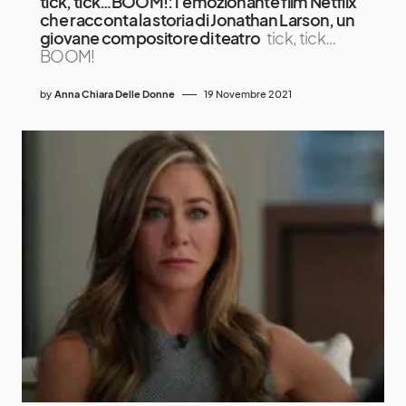
tick, tick…BOOM!: l’emozionante film Netflix
che racconta la storia di Jonathan Larson, un
giovane compositore di teatro
tick, tick…
BOOM!
by
Anna Chiara Delle Donne
19 Novembre 2021