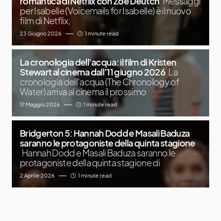
romantica di Netflix con Zoe Deutch
Messaggi
per Isabelle (Voicemails for Isabelle) è il nuovo
film di Netflix,
23 Giugno 2026
1 minute read
La cronologia dell’acqua: il film di Kristen
Stewart al cinema dall’11 giugno 2026
La
cronologia dell’acqua (The Chronology of
Water) arriva al cinema il prossimo
17 Maggio 2026
1 minute read
Bridgerton 5: Hannah Dodd e Masali Baduza
saranno le protagoniste della quinta stagione
Hannah Dodd e Masali Baduza saranno le
protagoniste della quinta stagione di
2 Aprile 2026
1 minute read