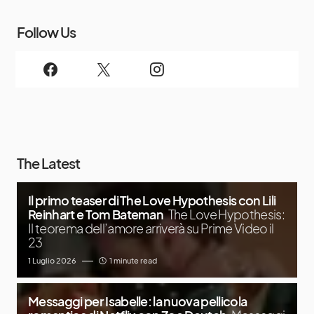
Follow Us
The Latest
Il primo teaser di The Love Hypothesis con Lili
Reinhart e Tom Bateman
The Love Hypothesis:
Il teorema dell’amore arriverà su Prime Video il
23
1 Luglio 2026
1 minute read
Messaggi per Isabelle: la nuova pellicola