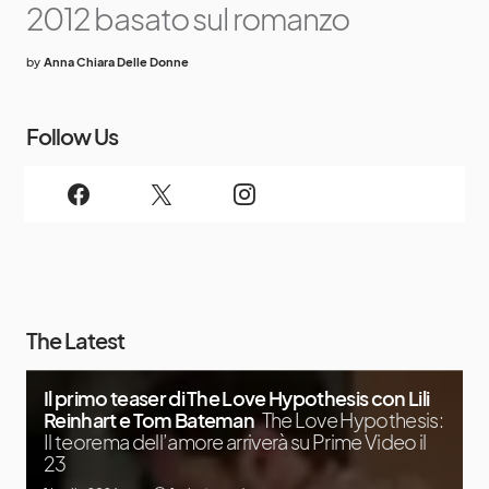
2012 basato sul romanzo
by
Anna Chiara Delle Donne
Follow Us
The Latest
Il primo teaser di The Love Hypothesis con Lili
Reinhart e Tom Bateman
The Love Hypothesis:
Il teorema dell’amore arriverà su Prime Video il
23