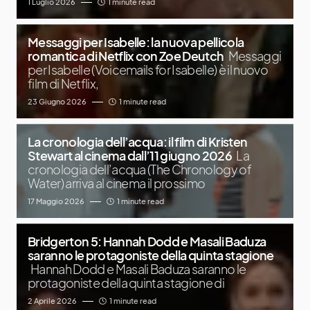
1 Luglio 2026
1 minute read
Messaggi per Isabelle: la nuova pellicola
romantica di Netflix con Zoe Deutch
Messaggi
per Isabelle (Voicemails for Isabelle) è il nuovo
film di Netflix,
23 Giugno 2026
1 minute read
La cronologia dell’acqua: il film di Kristen
Stewart al cinema dall’11 giugno 2026
La
cronologia dell’acqua (The Chronology of
Water) arriva al cinema il prossimo
17 Maggio 2026
1 minute read
Bridgerton 5: Hannah Dodd e Masali Baduza
saranno le protagoniste della quinta stagione
Hannah Dodd e Masali Baduza saranno le
protagoniste della quinta stagione di
2 Aprile 2026
1 minute read