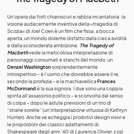
Un’opera dai forti chiaroscuri e rabbia incantatoria: la
visione audacemente inventiva della «tragedia di
Scozia» di Joel Coen è un film che fissa, a bocca
aperta, un mondo dolente disfatto dalla cieca avidità
e dalla sconsiderata ambizione.
The Tragedy of
Macbeth
vede la meticolosa interpretazione di
personaggi consumati e stanchi del mondo, un
Denzel Washington
sorprendentemente
introspettivo – è l’uomo che dovrebbe essere il re,
secondo la profezia – e la machiavellica
Frances
McDormand
è la sua signora. I due sono una coppia
spinta all’assassinio politico – e sconvolta dal senso
di colpa – dopo le astute previsioni di un trio di
“strane sorelle” (un’interpretazione virtuosa di Kathryn
Hunter). Anche se echeggia i proibitivi design visivi e
le proporzioni dei classici adattamenti di
Shakespeare degli anni ’40 di Laurence Olivier, così