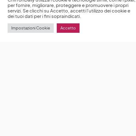
per fornire, migliorare, proteggere e promuovere i propri
servizi. Se clicchi su Accetto, accetti l'utilizzo dei cookie e
dei tuoi dati per i fini sopraindicati.
Impostazioni Cookie
Accetto
Storia di mia moglie: il film tratto dal romanzo di
Milán Füst
Storia di mia moglie è il nuovo film diretto
da Ildikó Enyedi in uscita al
by
Anna Chiara Delle Donne
28 Marzo 2022