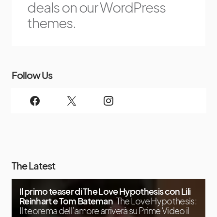
deals on our WordPress
themes.
Follow Us
The Latest
Il primo teaser di The Love Hypothesis con Lili
Reinhart e Tom Bateman
The Love Hypothesis:
Il teorema dell’amore arriverà su Prime Video il