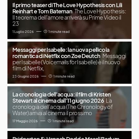
Il primo teaser di The Love Hypothesis con Lili
Reinhart e Tom Bateman
The Love Hypothesis:
Il teorema dell’amore arriverà su Prime Video il
23
1 Luglio 2026
1 minute read
Messaggi per Isabelle: la nuova pellicola
romantica di Netflix con Zoe Deutch
Messaggi
per Isabelle (Voicemails for Isabelle) è il nuovo
film di Netflix,
23 Giugno 2026
1 minute read
La cronologia dell’acqua: il film di Kristen
Stewart al cinema dall’11 giugno 2026
La
cronologia dell’acqua (The Chronology of
Water) arriva al cinema il prossimo
17 Maggio 2026
1 minute read
Bridgerton 5: Hannah Dodd e Masali Baduza