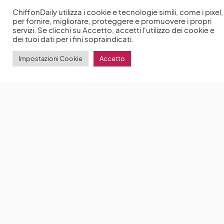
ChiffonDaily utilizza i cookie e tecnologie simili, come i pixel,
per fornire, migliorare, proteggere e promuovere i propri
servizi. Se clicchi su Accetto, accetti l'utilizzo dei cookie e
dei tuoi dati per i fini sopraindicati.
Impostazioni Cookie
Accetto
Shark – Il Primo Squalo: il film d’azione è tratto dal
romanzo di Steve Alten
Shark – Il Primo Squalo è il
film del 2018, diretto da Jon Turteltaub
by
Anna Chiara Delle Donne
8 Novembre 2022