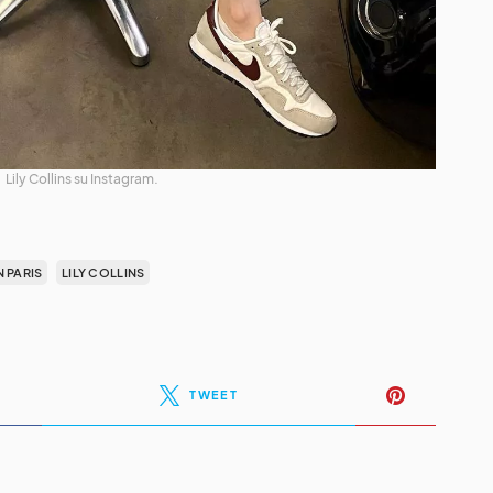
Lily Collins su Instagram.
N PARIS
LILY COLLINS
TWEET