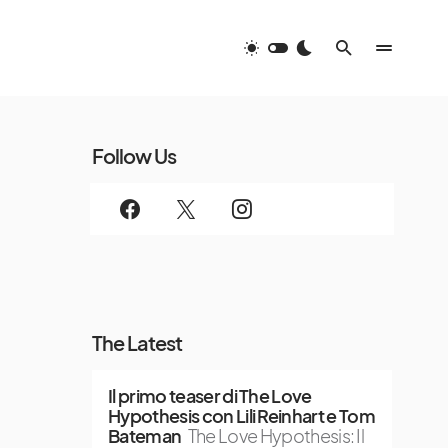
Follow Us
The Latest
Il primo teaser di The Love
Hypothesis con Lili Reinhart e Tom
Bateman
The Love Hypothesis: Il