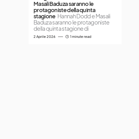
Masali Baduza saranno le
protagoniste della quinta
stagione
Hannah Dodd e Masali
Baduza saranno le protagoniste
della quinta stagione di
2 Aprile 2026
1 minute read