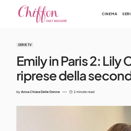
CINEMA
SERI
SERIE TV
Emily in Paris 2: Lily
riprese della secon
by
Anna Chiara Delle Donne
2 minute read