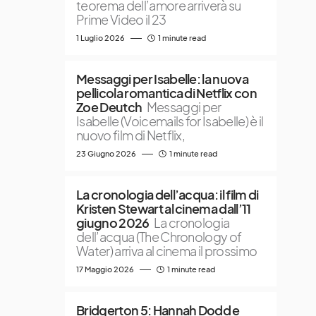
teorema dell’amore arriverà su
Prime Video il 23
1 Luglio 2026
1 minute read
Messaggi per Isabelle: la nuova
pellicola romantica di Netflix con
Zoe Deutch
Messaggi per
Isabelle (Voicemails for Isabelle) è il
nuovo film di Netflix,
23 Giugno 2026
1 minute read
La cronologia dell’acqua: il film di
Kristen Stewart al cinema dall’11
giugno 2026
La cronologia
dell’acqua (The Chronology of
Water) arriva al cinema il prossimo
17 Maggio 2026
1 minute read
Bridgerton 5: Hannah Dodd e