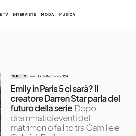
E TV
INTERVISTE
MODA
MUSICA
13 Settembre 2024
SERIE TV
Emily in Paris 5 ci sarà? Il
creatore Darren Star parla del
futuro della serie
Dopo i
drammatici eventi del
matrimonio fallito tra Camille e