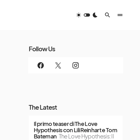
Follow Us
The Latest
Il primo teaser di The Love
Hypothesis con Lili Reinhart e Tom
Bateman
The Love Hypothesis: Il