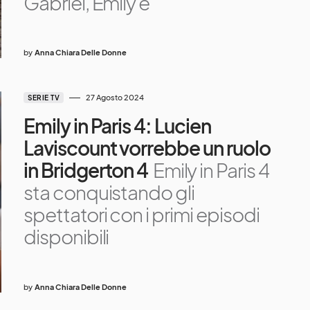
Gabriel, Emily è
by
Anna Chiara Delle Donne
27 Agosto 2024
SERIE TV
Emily in Paris 4: Lucien
Laviscount vorrebbe un ruolo
in Bridgerton 4
Emily in Paris 4
sta conquistando gli
spettatori con i primi episodi
disponibili
by
Anna Chiara Delle Donne