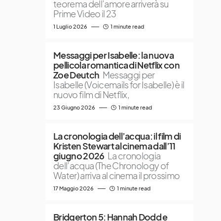
teorema dell’amore arriverà su
Prime Video il 23
1 Luglio 2026
1 minute read
Messaggi per Isabelle: la nuova
pellicola romantica di Netflix con
Zoe Deutch
Messaggi per
Isabelle (Voicemails for Isabelle) è il
nuovo film di Netflix,
23 Giugno 2026
1 minute read
La cronologia dell’acqua: il film di
Kristen Stewart al cinema dall’11
giugno 2026
La cronologia
dell’acqua (The Chronology of
Water) arriva al cinema il prossimo
17 Maggio 2026
1 minute read
Bridgerton 5: Hannah Dodd e