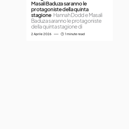
Masali Baduza saranno le
protagoniste della quinta
stagione
Hannah Dodd e Masali
Baduza saranno le protagoniste
della quinta stagione di
2 Aprile 2026
1 minute read