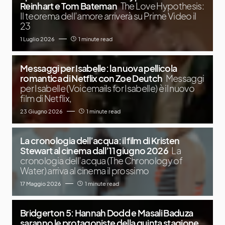
Reinhart e Tom Bateman
The Love Hypothesis:
Il teorema dell’amore arriverà su Prime Video il
23
1 Luglio 2026
1 minute read
Messaggi per Isabelle: la nuova pellicola
romantica di Netflix con Zoe Deutch
Messaggi
per Isabelle (Voicemails for Isabelle) è il nuovo
film di Netflix,
23 Giugno 2026
1 minute read
La cronologia dell’acqua: il film di Kristen
Stewart al cinema dall’11 giugno 2026
La
cronologia dell’acqua (The Chronology of
Water) arriva al cinema il prossimo
17 Maggio 2026
1 minute read
Bridgerton 5: Hannah Dodd e Masali Baduza
saranno le protagoniste della quinta stagione