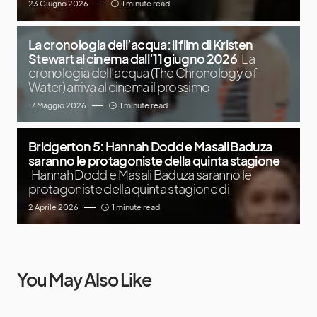
23 Giugno 2026
1 minute read
La cronologia dell’acqua: il film di Kristen
Stewart al cinema dall’11 giugno 2026
La
cronologia dell’acqua (The Chronology of
Water) arriva al cinema il prossimo
17 Maggio 2026
1 minute read
Bridgerton 5: Hannah Dodd e Masali Baduza
saranno le protagoniste della quinta stagione
Hannah Dodd e Masali Baduza saranno le
protagoniste della quinta stagione di
2 Aprile 2026
1 minute read
You May Also Like