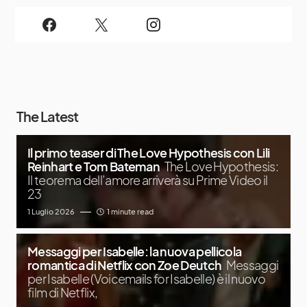
The Latest
Il primo teaser di The Love Hypothesis con Lili
Reinhart e Tom Bateman
The Love Hypothesis:
Il teorema dell’amore arriverà su Prime Video il
23
1 Luglio 2026
1 minute read
Messaggi per Isabelle: la nuova pellicola
romantica di Netflix con Zoe Deutch
Messaggi
per Isabelle (Voicemails for Isabelle) è il nuovo
film di Netflix,