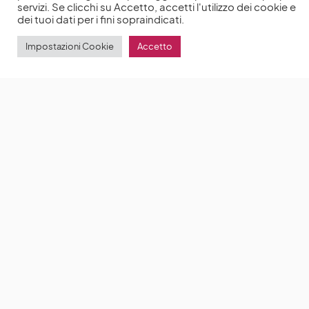
servizi. Se clicchi su Accetto, accetti l'utilizzo dei cookie e
dei tuoi dati per i fini sopraindicati.
Impostazioni Cookie
Accetto
Baby Bandito: trama della nuova serie di Netflix
Baby Bandito è la nuova serie di Netflix
by
Anna Chiara Delle Donne
2 Febbraio 2024