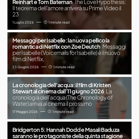
Reinhart e Tom Bateman
The Love Hypothesis:
Il teorema dell’amore arriverà su Prime Video il
23
1 Luglio 2026
1 minute read
Messaggi per Isabelle: la nuova pellicola
romantica di Netflix con Zoe Deutch
Messaggi
per Isabelle (Voicemails for Isabelle) è il nuovo
film di Netflix,
23 Giugno 2026
1 minute read
La cronologia dell’acqua: il film di Kristen
Stewart al cinema dall’11 giugno 2026
La
cronologia dell’acqua (The Chronology of
Water) arriva al cinema il prossimo
17 Maggio 2026
1 minute read
Bridgerton 5: Hannah Dodd e Masali Baduza
saranno le protagoniste della quinta stagione