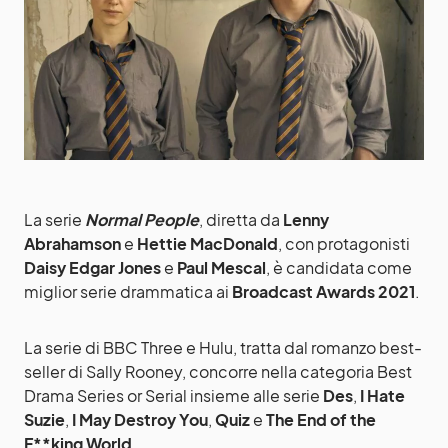
La serie
Normal People
, diretta da
Lenny
Abrahamson
e
Hettie MacDonald
, con protagonisti
Daisy Edgar Jones
e
Paul Mescal
, è candidata come
miglior serie drammatica ai
Broadcast Awards 2021
.
La serie di BBC Three e Hulu, tratta dal romanzo best-
seller di Sally Rooney, concorre nella categoria Best
Drama Series or Serial insieme alle serie
Des
,
I Hate
Suzie
,
I May Destroy You
,
Quiz
e
The End of the
F**king World
.