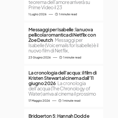
teorema dell’amore arriverà su
Prime Video il 23
1 Luglio 2026
1 minute read
Messaggi per Isabelle: la nuova
pellicola romantica di Netflix con
Zoe Deutch
Messaggi per
Isabelle (Voicemails for Isabelle) è il
nuovo film di Netflix,
23 Giugno 2026
1 minute read
La cronologia dell’acqua: il film di
Kristen Stewart al cinema dall’11
giugno 2026
La cronologia
dell’acqua (The Chronology of
Water) arriva al cinema il prossimo
17 Maggio 2026
1 minute read
Bridgerton 5: Hannah Dodd e