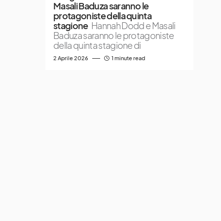
Masali Baduza saranno le
protagoniste della quinta
stagione
Hannah Dodd e Masali
Baduza saranno le protagoniste
della quinta stagione di
2 Aprile 2026
1 minute read