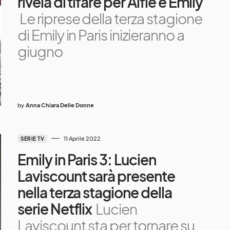
rivela di tifare per Alfie e Emily
Le riprese della terza stagione
di Emily in Paris inizieranno a
giugno
by
Anna Chiara Delle Donne
11 Aprile 2022
SERIE TV
Emily in Paris 3: Lucien
Laviscount sarà presente
nella terza stagione della
serie Netflix
Lucien
Laviscount sta per tornare su