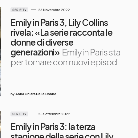
26 Novembre 2022
SERIE TV
Emily in Paris 3, Lily Collins
rivela: «La serie racconta le
donne di diverse
generazioni»
Emily in Paris sta
per tornare con nuovi episodi
by
Anna Chiara Delle Donne
25 Settembre 2022
SERIE TV
Emily in Paris 3: la terza
stagione della serie con Lily