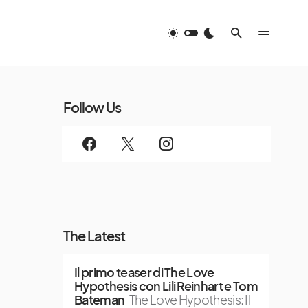
Follow Us
The Latest
Il primo teaser di The Love
Hypothesis con Lili Reinhart e Tom
Bateman
The Love Hypothesis: Il