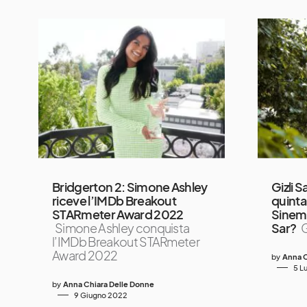
Bridgerton 2: Simone Ashley
Gizli S
riceve l’IMDb Breakout
quinta
STARmeter Award 2022
Sinem 
Simone Ashley conquista
Sar?
G
l’IMDb Breakout STARmeter
Award 2022
by
Anna C
5 L
by
Anna Chiara Delle Donne
9 Giugno 2022