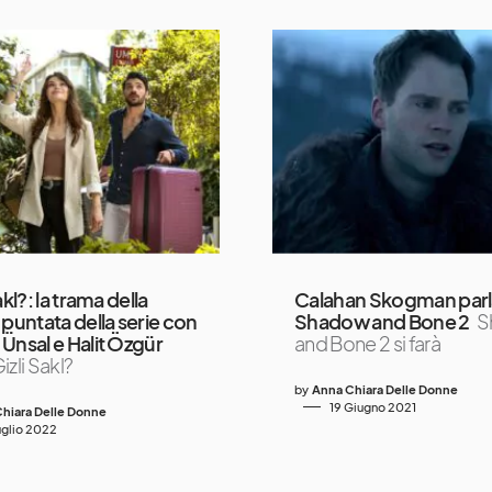
akl?: la trama della
Calahan Skogman parl
 puntata della serie con
Shadow and Bone 2
S
Ünsal e Halit Özgür
and Bone 2 si farà
izli Sakl?
by
Anna Chiara Delle Donne
19 Giugno 2021
hiara Delle Donne
uglio 2022