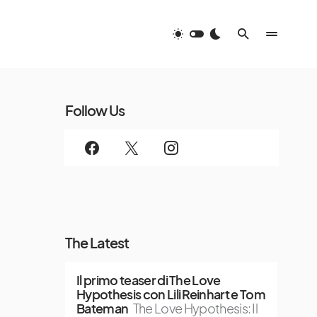
Follow Us
The Latest
Il primo teaser di The Love
Hypothesis con Lili Reinhart e Tom
Bateman
The Love Hypothesis: Il