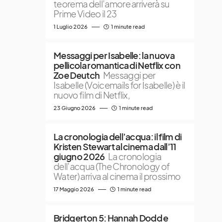
teorema dell’amore arriverà su
Prime Video il 23
1 Luglio 2026
1 minute read
Messaggi per Isabelle: la nuova
pellicola romantica di Netflix con
Zoe Deutch
Messaggi per
Isabelle (Voicemails for Isabelle) è il
nuovo film di Netflix,
23 Giugno 2026
1 minute read
La cronologia dell’acqua: il film di
Kristen Stewart al cinema dall’11
giugno 2026
La cronologia
dell’acqua (The Chronology of
Water) arriva al cinema il prossimo
17 Maggio 2026
1 minute read
Bridgerton 5: Hannah Dodd e