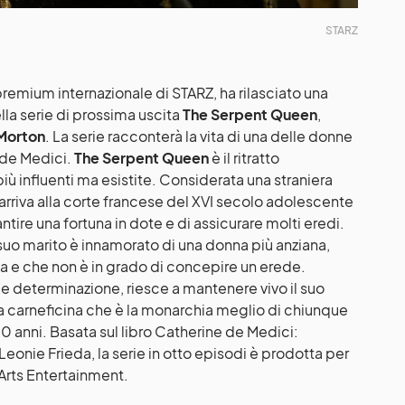
STARZ
premium internazionale di STARZ, ha rilasciato una
lla serie di prossima uscita
The Serpent Queen
,
Morton
. La serie racconterà la vita di una delle donne
 de Medici.
The Serpent Queen
è il ritratto
più influenti ma esistite. Considerata una straniera
arriva alla corte francese del XVI secolo adolescente
ntire una fortuna in dote e di assicurare molti eredi.
suo marito è innamorato di una donna più anziana,
ta e che non è in grado di concepire un erede.
a e determinazione, riesce a mantenere vivo il suo
 carneficina che è la monarchia meglio di chiunque
50 anni. Basata sul libro Catherine de Medici:
onie Frieda, la serie in otto episodi è prodotta per
 Arts Entertainment.