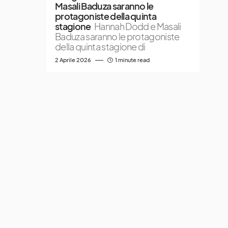
Masali Baduza saranno le
protagoniste della quinta
stagione
Hannah Dodd e Masali
Baduza saranno le protagoniste
della quinta stagione di
2 Aprile 2026
1 minute read