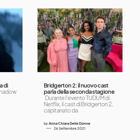
a di
Bridgerton 2: il nuovo cast
hadow
parla della seconda stagione
Durante l’evento TUDUM di
Netflix, il cast di Bridgerton 2,
capitanato da
by
Anna Chiara Delle Donne
26 Settembre 2021