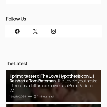
Follow Us
The Latest
Il primo teaser di The Love Hypothesis con Lili
Reinhart e Tom Bateman
The Love Hypothesis:
Il teorema dell’amore arriverà su Prime Video il
23
1 Luglio 2026
1 minute read