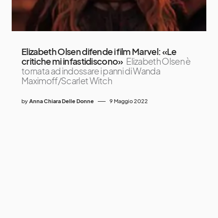
Elizabeth Olsen difende i film Marvel: «Le
critiche mi infastidiscono»
Elizabeth Olsen è
tornata ad indossare i panni di Wanda
Maximoff/Scarlet Witch
by
Anna Chiara Delle Donne
9 Maggio 2022