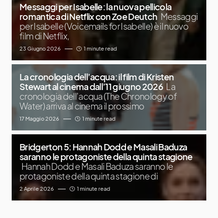
Messaggi per Isabelle: la nuova pellicola
romantica di Netflix con Zoe Deutch
Messaggi
per Isabelle (Voicemails for Isabelle) è il nuovo
film di Netflix,
23 Giugno 2026
1 minute read
La cronologia dell’acqua: il film di Kristen
Stewart al cinema dall’11 giugno 2026
La
cronologia dell’acqua (The Chronology of
Water) arriva al cinema il prossimo
17 Maggio 2026
1 minute read
Bridgerton 5: Hannah Dodd e Masali Baduza
saranno le protagoniste della quinta stagione
Hannah Dodd e Masali Baduza saranno le
protagoniste della quinta stagione di
2 Aprile 2026
1 minute read