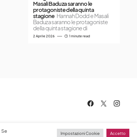
Masali Baduza saranno le
protagoniste della quinta
stagione
Hannah Dodd e Masali
Baduza saranno le protagoniste
della quinta stagione di
2 Aprile 2026
1 minute read
. Se
Impostazioni Cookie
Accetto