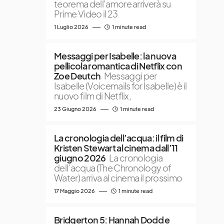
teorema dell’amore arriverà su
Prime Video il 23
1 Luglio 2026
1 minute read
Messaggi per Isabelle: la nuova
pellicola romantica di Netflix con
Zoe Deutch
Messaggi per
Isabelle (Voicemails for Isabelle) è il
nuovo film di Netflix,
23 Giugno 2026
1 minute read
La cronologia dell’acqua: il film di
Kristen Stewart al cinema dall’11
giugno 2026
La cronologia
dell’acqua (The Chronology of
Water) arriva al cinema il prossimo
17 Maggio 2026
1 minute read
Bridgerton 5: Hannah Dodd e