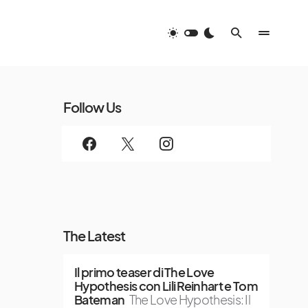
Follow Us
The Latest
Il primo teaser di The Love
Hypothesis con Lili Reinhart e Tom
Bateman
The Love Hypothesis: Il