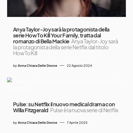
Anya Taylor-Joy sarà la protagonista della
serie How To Kill Your Family, tratta dal
romanzo di Bella Mackie
Anya Taylor-Joy sarà
la protagonista della serie Netflix dal titolo
How To Kill
by
Anna Chiara Delle Donne
22 Agosto 2024
Pulse: su Netflix il nuovo medical drama con
Willa Fitzgerald
Pulse è la nuova serie di Netflix
by
Anna Chiara Delle Donne
7 Aprile 2025