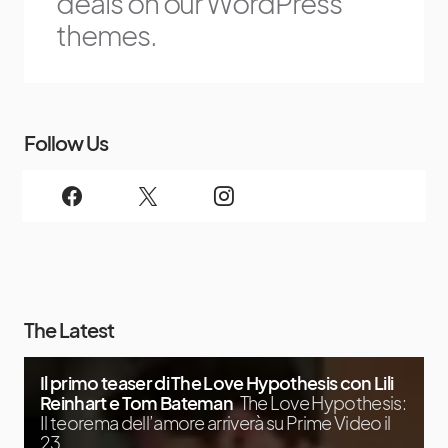
deals on our WordPress
themes.
Follow Us
The Latest
Il primo teaser di The Love Hypothesis con Lili
Reinhart e Tom Bateman
The Love Hypothesis:
Il teorema dell’amore arriverà su Prime Video il
23