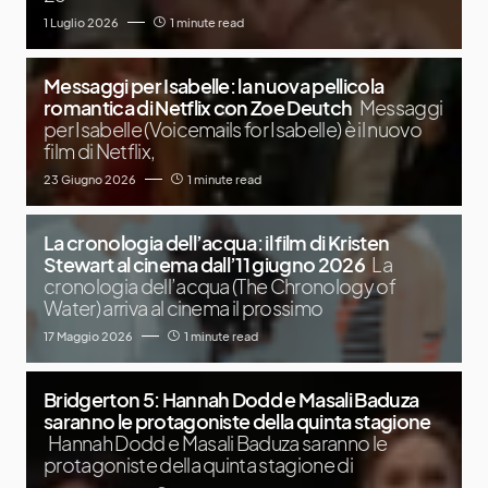
1 Luglio 2026
1 minute read
Messaggi per Isabelle: la nuova pellicola
romantica di Netflix con Zoe Deutch
Messaggi
per Isabelle (Voicemails for Isabelle) è il nuovo
film di Netflix,
23 Giugno 2026
1 minute read
La cronologia dell’acqua: il film di Kristen
Stewart al cinema dall’11 giugno 2026
La
cronologia dell’acqua (The Chronology of
Water) arriva al cinema il prossimo
17 Maggio 2026
1 minute read
Bridgerton 5: Hannah Dodd e Masali Baduza
saranno le protagoniste della quinta stagione
Hannah Dodd e Masali Baduza saranno le
protagoniste della quinta stagione di