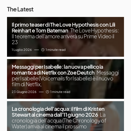
The Latest
Il primo teaser di The Love Hypothesis con Lili
Reinhart e Tom Bateman
The Love Hypothesis:
Il teorema dell’amore arriverà su Prime Video il
23
1 Luglio 2026
1 minute read
Messaggi per Isabelle: la nuova pellicola
romantica di Netflix con Zoe Deutch
Messaggi
per Isabelle (Voicemails for Isabelle) è il nuovo
film di Netflix,
23 Giugno 2026
1 minute read
La cronologia dell’acqua: il film di Kristen
Stewart al cinema dall’11 giugno 2026
La
cronologia dell’acqua (The Chronology of
Water) arriva al cinema il prossimo