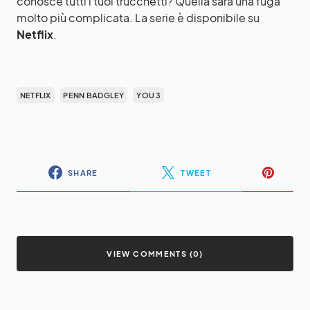
conosce tutti i tuoi trucchetti? Quella sarà una fuga
molto più complicata. La serie è disponibile su
Netflix
.
NETFLIX
PENN BADGLEY
YOU 3
SHARE
TWEET
VIEW COMMENTS (0)