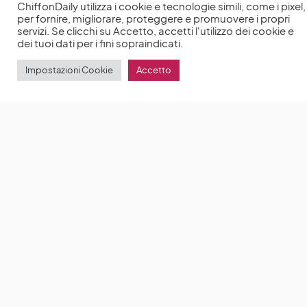
ChiffonDaily utilizza i cookie e tecnologie simili, come i pixel,
per fornire, migliorare, proteggere e promuovere i propri
servizi. Se clicchi su Accetto, accetti l'utilizzo dei cookie e
dei tuoi dati per i fini sopraindicati.
Impostazioni Cookie
Accetto
Nastri d’Argento Grandi Serie Internazionali 2021
A
Napoli il mondo della grande serialità viene premiato
in occasione della prima
by
Anna Chiara Delle Donne
18 Settembre 2021