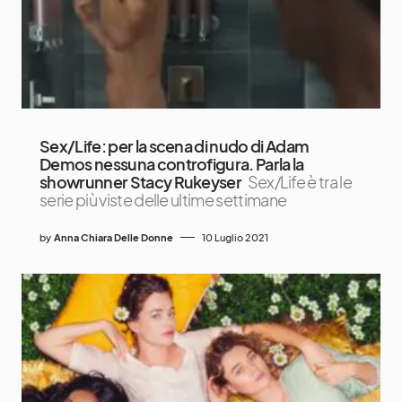
Sex/Life: per la scena di nudo di Adam
Demos nessuna controfigura. Parla la
showrunner Stacy Rukeyser
Sex/Life è tra le
serie più viste delle ultime settimane
by
Anna Chiara Delle Donne
10 Luglio 2021