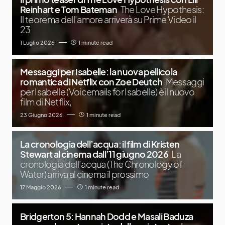
Reinhart e Tom Bateman
The Love Hypothesis:
Il teorema dell’amore arriverà su Prime Video il
23
1 Luglio 2026
1 minute read
Messaggi per Isabelle: la nuova pellicola
romantica di Netflix con Zoe Deutch
Messaggi
per Isabelle (Voicemails for Isabelle) è il nuovo
film di Netflix,
23 Giugno 2026
1 minute read
La cronologia dell’acqua: il film di Kristen
Stewart al cinema dall’11 giugno 2026
La
cronologia dell’acqua (The Chronology of
Water) arriva al cinema il prossimo
17 Maggio 2026
1 minute read
Bridgerton 5: Hannah Dodd e Masali Baduza