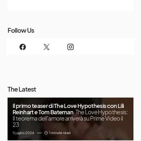
Follow Us
The Latest
Il primo teaser di The Love Hypothesis con Lili
Reinhart e Tom Bateman
The Love Hypothesis:
Il teorema dell’amore arriverà su Prime Video il
23
1 Luglio 2026
1 minute read