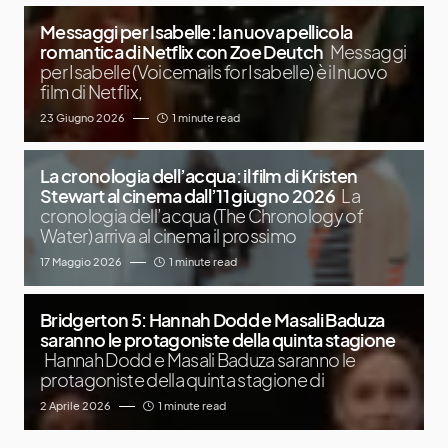
Messaggi per Isabelle: la nuova pellicola
romantica di Netflix con Zoe Deutch
Messaggi
per Isabelle (Voicemails for Isabelle) è il nuovo
film di Netflix,
23 Giugno 2026
1 minute read
La cronologia dell’acqua: il film di Kristen
Stewart al cinema dall’11 giugno 2026
La
cronologia dell’acqua (The Chronology of
Water) arriva al cinema il prossimo
17 Maggio 2026
1 minute read
Bridgerton 5: Hannah Dodd e Masali Baduza
saranno le protagoniste della quinta stagione
Hannah Dodd e Masali Baduza saranno le
protagoniste della quinta stagione di
2 Aprile 2026
1 minute read