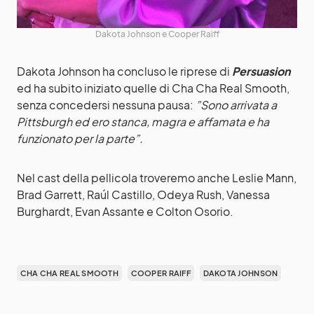
Dakota Johnson e Cooper Raiff
Dakota Johnson ha concluso le riprese di
Persuasion
ed ha subito iniziato quelle di Cha Cha Real Smooth,
senza concedersi nessuna pausa:
”Sono arrivata a
Pittsburgh ed ero stanca, magra e affamata e ha
funzionato per la parte”.
Nel cast della pellicola troveremo anche Leslie Mann,
Brad Garrett, Raúl Castillo, Odeya Rush, Vanessa
Burghardt, Evan Assante e Colton Osorio.
CHA CHA REAL SMOOTH
COOPER RAIFF
DAKOTA JOHNSON