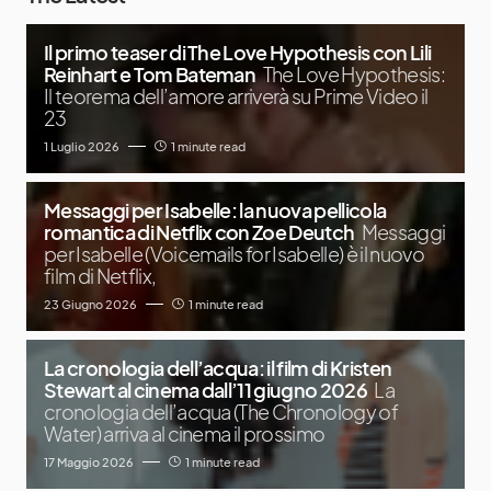
Il primo teaser di The Love Hypothesis con Lili
Reinhart e Tom Bateman
The Love Hypothesis:
Il teorema dell’amore arriverà su Prime Video il
23
1 Luglio 2026
1 minute read
Messaggi per Isabelle: la nuova pellicola
romantica di Netflix con Zoe Deutch
Messaggi
per Isabelle (Voicemails for Isabelle) è il nuovo
film di Netflix,
23 Giugno 2026
1 minute read
La cronologia dell’acqua: il film di Kristen
Stewart al cinema dall’11 giugno 2026
La
cronologia dell’acqua (The Chronology of
Water) arriva al cinema il prossimo
17 Maggio 2026
1 minute read