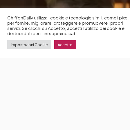
ChiffonDaily utilizza i cookie e tecnologie simili, come i pixel,
per fornire, migliorare, proteggere e promuovere i propri
servizi. Se clicchi su Accetto, accetti l'utilizzo dei cookie e
dei tuoi dati per i fini sopraindicati.
Impostazioni Cookie
Accetto
The Crown 5, Elizabeth Debicki ha rivelato di aver
fatto il primo provino quasi sei anni fa prima di
interpretare Diana
Elizabeth Debicki è la nuova
impeccabile protagonista di The Crown 5 nei panni
by
Anna Chiara Delle Donne
28 Novembre 2022