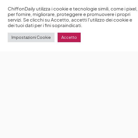
ChiffonDaily utilizza i cookie e tecnologie simili, come i pixel,
per fornire, migliorare, proteggere e promuovere i propri
servizi. Se clicchi su Accetto, accetti l'utilizzo dei cookie e
dei tuoi dati per i fini sopraindicati.
Impostazioni Cookie
Accetto
Lily Collins rivela: «Non vedo l’ora che vediate Emily
in Paris 2»
Lily Collins ha concluso ufficialmente le
riprese della serie Emily in Paris 2
by
Anna Chiara Delle Donne
7 Agosto 2021