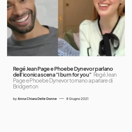
Regé Jean Page e Phoebe Dynevor parlano
dell’iconica scena “I burn for you”
Regé Jean
Page e Phoebe Dynevor tornano a parlare di
Bridgerton
by
Anna Chiara Delle Donne
8 Giugno 2021