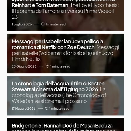
Reinhart e Tom Bateman
The Love Hypothesis:
Il teorema dell’amore arriverà su Prime Video il
23
1 Luglio 2026
1 minute read
Messaggi per Isabelle: la nuova pellicola
romantica di Netflix con Zoe Deutch
Messaggi
per Isabelle (Voicemails for Isabelle) è il nuovo
film di Netflix,
23 Giugno 2026
1 minute read
La cronologia dell’acqua: il film di Kristen
Stewart al cinema dall’11 giugno 2026
La
cronologia dell’acqua (The Chronology of
Water) arriva al cinema il prossimo
17 Maggio 2026
1 minute read
Bridgerton 5: Hannah Dodd e Masali Baduza