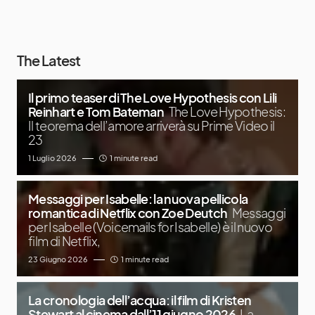
The Latest
Il primo teaser di The Love Hypothesis con Lili
Reinhart e Tom Bateman
The Love Hypothesis:
Il teorema dell’amore arriverà su Prime Video il
23
1 Luglio 2026
1 minute read
Messaggi per Isabelle: la nuova pellicola
romantica di Netflix con Zoe Deutch
Messaggi
per Isabelle (Voicemails for Isabelle) è il nuovo
film di Netflix,
23 Giugno 2026
1 minute read
La cronologia dell’acqua: il film di Kristen
Stewart al cinema dall’11 giugno 2026
La