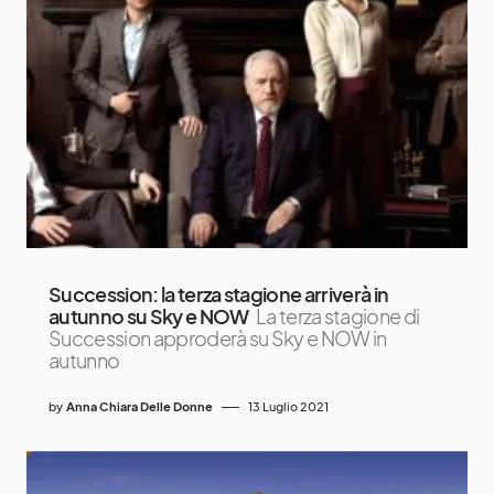
Succession: la terza stagione arriverà in
autunno su Sky e NOW
La terza stagione di
Succession approderà su Sky e NOW in
autunno
by
Anna Chiara Delle Donne
13 Luglio 2021