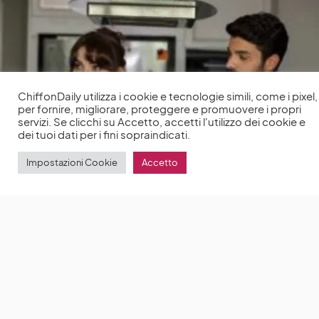
ChiffonDaily utilizza i cookie e tecnologie simili, come i pixel,
per fornire, migliorare, proteggere e promuovere i propri
servizi. Se clicchi su Accetto, accetti l'utilizzo dei cookie e
dei tuoi dati per i fini sopraindicati.
Impostazioni Cookie
Accetto
Gizli Sakl?: la trama della quarta puntata della serie
con Sinem Ünsal e Halit Özgür Sar?
Gizli Sakl?
by
Anna Chiara Delle Donne
28 Giugno 2022