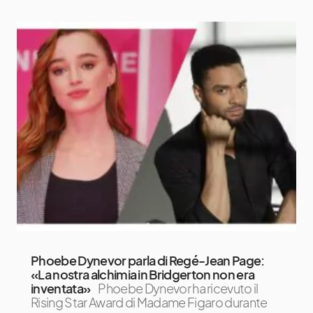
Phoebe Dynevor parla di Regé-Jean Page:
«La nostra alchimia in Bridgerton non era
inventata»
Phoebe Dynevor ha ricevuto il
Rising Star Award di Madame Figaro durante