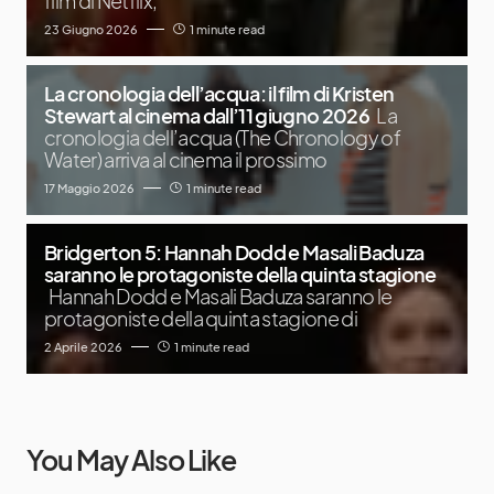
film di Netflix,
23 Giugno 2026
1 minute read
La cronologia dell’acqua: il film di Kristen
Stewart al cinema dall’11 giugno 2026
La
cronologia dell’acqua (The Chronology of
Water) arriva al cinema il prossimo
17 Maggio 2026
1 minute read
Bridgerton 5: Hannah Dodd e Masali Baduza
saranno le protagoniste della quinta stagione
Hannah Dodd e Masali Baduza saranno le
protagoniste della quinta stagione di
2 Aprile 2026
1 minute read
You May Also Like