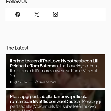
Follow Us
The Latest
Il primo teaser di The Love Hypothesis con Lili
Reinhart e Tom Bateman
The Love Hypothesis:
Il teorema dell’amore arriverà su Prime Video il
23
1 Luglio 2026
1 minute read
Messaggi per Isabelle: la nuova pellicola
romantica di Netflix con Zoe Deutch
Messaggi
per Isabelle (Voicemails for Isabelle) è il nuovo