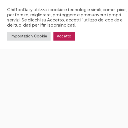
ChiffonDaily utilizza i cookie e tecnologie simili, come i pixel,
per fornire, migliorare, proteggere e promuovere i propri
Bridgerton 3, Claudia Jessie rivela: «Pensavo mi
servizi. Se clicchi su Accetto, accetti l'utilizzo dei cookie e
avrebbero licenziata»
Ancora una volta, Claudia
dei tuoi dati per i fini sopraindicati.
Jessie torna ad interpretare Eloise nella terza ed
Impostazioni Cookie
Accetto
by
Anna Chiara Delle Donne
9 Maggio 2024