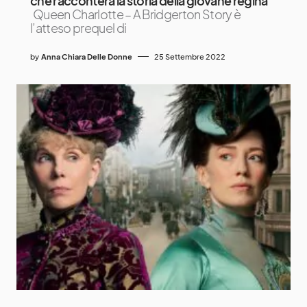
che racconterà la storia della giovane regina
Queen Charlotte – A Bridgerton Story è
l’atteso prequel di
by
Anna Chiara Delle Donne
25 Settembre 2022