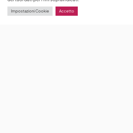
Impostazioni Cookie
Accetto
Golden Globe 2023: Lily James conquista la
candidatura come miglior attrice protagonista per
Pam & Tommy
I Golden Globe Awards 2023 si
terranno tra pochissime settimane
by
Anna Chiara Delle Donne
13 Dicembre 2022