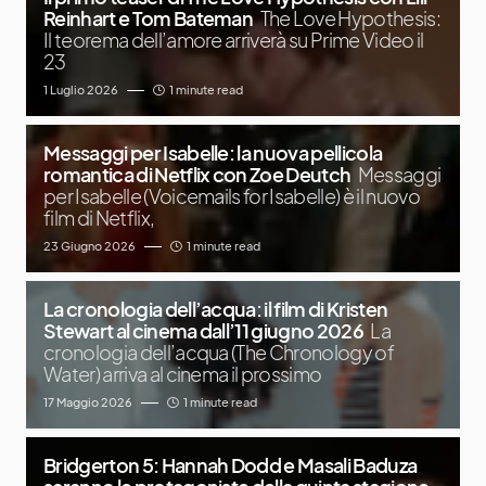
Reinhart e Tom Bateman
The Love Hypothesis:
Il teorema dell’amore arriverà su Prime Video il
23
1 Luglio 2026
1 minute read
Messaggi per Isabelle: la nuova pellicola
romantica di Netflix con Zoe Deutch
Messaggi
per Isabelle (Voicemails for Isabelle) è il nuovo
film di Netflix,
23 Giugno 2026
1 minute read
La cronologia dell’acqua: il film di Kristen
Stewart al cinema dall’11 giugno 2026
La
cronologia dell’acqua (The Chronology of
Water) arriva al cinema il prossimo
17 Maggio 2026
1 minute read
Bridgerton 5: Hannah Dodd e Masali Baduza