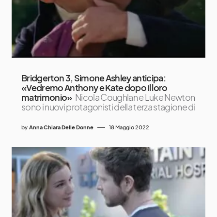
Bridgerton 3, Simone Ashley anticipa:
«Vedremo Anthony e Kate dopo il loro
matrimonio»
Nicola Coughlan e Luke Newton
sono i nuovi protagonisti della terza stagione di
by
Anna Chiara Delle Donne
18 Maggio 2022