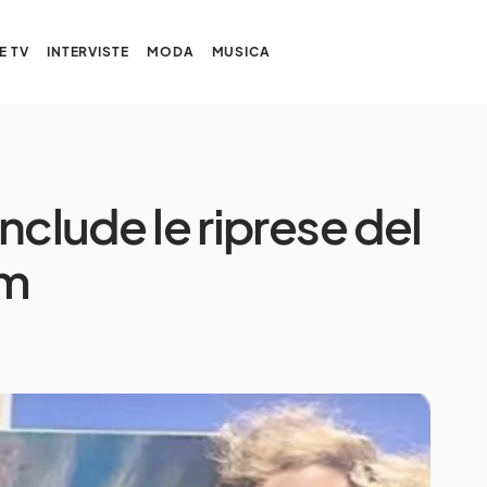
E TV
INTERVISTE
MODA
MUSICA
lude le riprese del
om