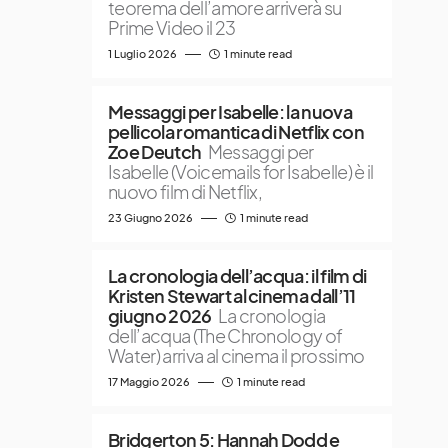
teorema dell’amore arriverà su
Prime Video il 23
1 Luglio 2026
1 minute read
Messaggi per Isabelle: la nuova
pellicola romantica di Netflix con
Zoe Deutch
Messaggi per
Isabelle (Voicemails for Isabelle) è il
nuovo film di Netflix,
23 Giugno 2026
1 minute read
La cronologia dell’acqua: il film di
Kristen Stewart al cinema dall’11
giugno 2026
La cronologia
dell’acqua (The Chronology of
Water) arriva al cinema il prossimo
17 Maggio 2026
1 minute read
Bridgerton 5: Hannah Dodd e