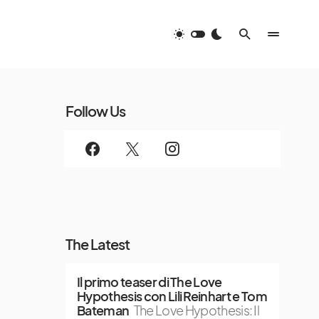
Follow Us
The Latest
Il primo teaser di The Love
Hypothesis con Lili Reinhart e Tom
Bateman
The Love Hypothesis: Il