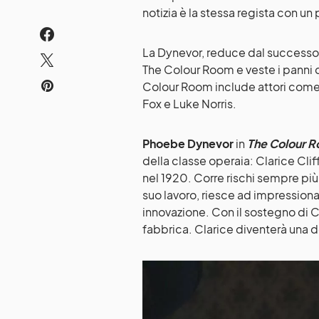
notizia è la stessa regista con un
La Dynevor, reduce dal successo 
The Colour Room e veste i panni de
Colour Room include attori come
Fox e Luke Norris.
Phoebe Dynevor
in
The Colour 
della classe operaia: Clarice Clif
nel 1920. Corre rischi sempre più 
suo lavoro, riesce ad impressionar
innovazione. Con il sostegno di Co
fabbrica. Clarice diventerà una d