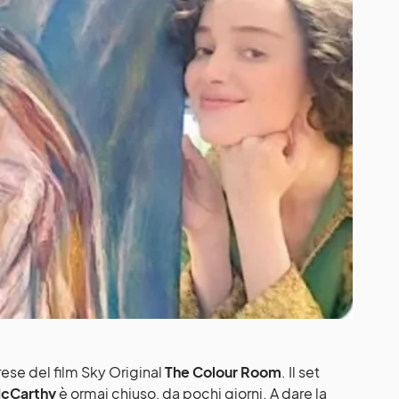
ese del film Sky Original
The Colour Room
. Il set
McCarthy
è ormai chiuso, da pochi giorni. A dare la