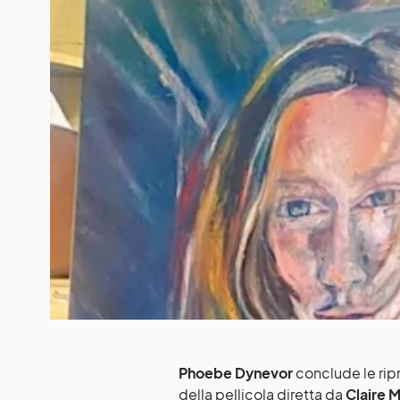
Phoebe Dynevor
conclude le ripr
della pellicola diretta da
Claire 