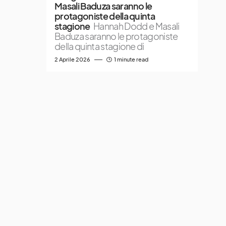
Masali Baduza saranno le
protagoniste della quinta
stagione
Hannah Dodd e Masali
Baduza saranno le protagoniste
della quinta stagione di
2 Aprile 2026
1 minute read