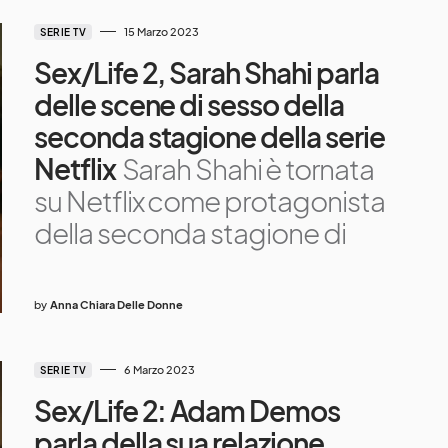
15 Marzo 2023
SERIE TV
Sex/Life 2, Sarah Shahi parla
delle scene di sesso della
seconda stagione della serie
Netflix
Sarah Shahi è tornata
su Netflix come protagonista
della seconda stagione di
by
Anna Chiara Delle Donne
6 Marzo 2023
SERIE TV
Sex/Life 2: Adam Demos
parla della sua relazione