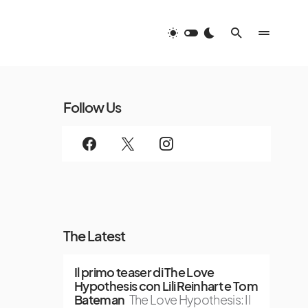
Follow Us
The Latest
Il primo teaser di The Love
Hypothesis con Lili Reinhart e Tom
Bateman
The Love Hypothesis: Il