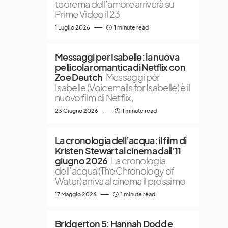
teorema dell’amore arriverà su
Prime Video il 23
1 Luglio 2026
1 minute read
Messaggi per Isabelle: la nuova
pellicola romantica di Netflix con
Zoe Deutch
Messaggi per
Isabelle (Voicemails for Isabelle) è il
nuovo film di Netflix,
23 Giugno 2026
1 minute read
La cronologia dell’acqua: il film di
Kristen Stewart al cinema dall’11
giugno 2026
La cronologia
dell’acqua (The Chronology of
Water) arriva al cinema il prossimo
17 Maggio 2026
1 minute read
Bridgerton 5: Hannah Dodd e