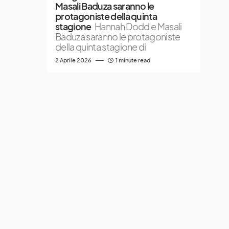
Masali Baduza saranno le
protagoniste della quinta
stagione
Hannah Dodd e Masali
Baduza saranno le protagoniste
della quinta stagione di
2 Aprile 2026
1 minute read