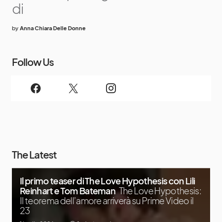
di
by
Anna Chiara Delle Donne
Follow Us
The Latest
Il primo teaser di The Love Hypothesis con Lili
Reinhart e Tom Bateman
The Love Hypothesis:
Il teorema dell’amore arriverà su Prime Video il
23