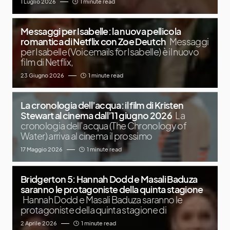
1 Luglio 2026
1 minute read
Messaggi per Isabelle: la nuova pellicola
romantica di Netflix con Zoe Deutch
Messaggi
per Isabelle (Voicemails for Isabelle) è il nuovo
film di Netflix,
23 Giugno 2026
1 minute read
La cronologia dell’acqua: il film di Kristen
Stewart al cinema dall’11 giugno 2026
La
cronologia dell’acqua (The Chronology of
Water) arriva al cinema il prossimo
17 Maggio 2026
1 minute read
Bridgerton 5: Hannah Dodd e Masali Baduza
saranno le protagoniste della quinta stagione
Hannah Dodd e Masali Baduza saranno le
protagoniste della quinta stagione di
2 Aprile 2026
1 minute read