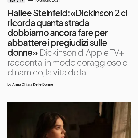
10 Giugno 2021
SERIE TV
Hailee Steinfeld:«Dickinson 2 ci
ricorda quanta strada
dobbiamo ancora fare per
abbattere i pregiudizi sulle
donne»
Dickinson di Apple TV+
racconta, in modo coraggioso e
dinamico, la vita della
by
Anna Chiara Delle Donne