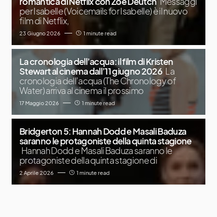
romantica di Netflix con Zoe Deutch
Messaggi
per Isabelle (Voicemails for Isabelle) è il nuovo
film di Netflix,
23 Giugno 2026
1 minute read
La cronologia dell’acqua: il film di Kristen
Stewart al cinema dall’11 giugno 2026
La
cronologia dell’acqua (The Chronology of
Water) arriva al cinema il prossimo
17 Maggio 2026
1 minute read
Bridgerton 5: Hannah Dodd e Masali Baduza
saranno le protagoniste della quinta stagione
Hannah Dodd e Masali Baduza saranno le
protagoniste della quinta stagione di
2 Aprile 2026
1 minute read