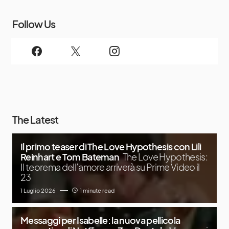
Follow Us
The Latest
Il primo teaser di The Love Hypothesis con Lili
Reinhart e Tom Bateman
The Love Hypothesis:
Il teorema dell’amore arriverà su Prime Video il
23
1 Luglio 2026
1 minute read
Messaggi per Isabelle: la nuova pellicola