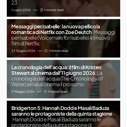
23
1 Luglio 2026
1 minute read
Messaggi per Isabelle: la nuova pellicola
romantica di Netflix con Zoe Deutch
Messaggi
per Isabelle (Voicemails for Isabelle) è il nuovo
film di Netflix,
23 Giugno 2026
1 minute read
La cronologia dell’acqua: il film di Kristen
Stewart al cinema dall’11 giugno 2026
La
cronologia dell’acqua (The Chronology of
Water) arriva al cinema il prossimo
17 Maggio 2026
1 minute read
Bridgerton 5: Hannah Dodd e Masali Baduza
saranno le protagoniste della quinta stagione
Hannah Dodd e Masali Baduza saranno le
protagoniste della quinta stagione di