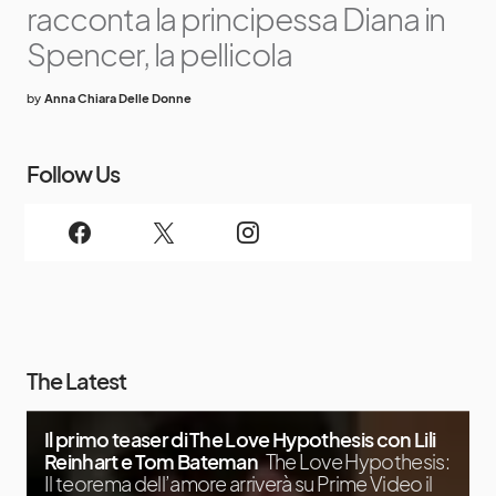
racconta la principessa Diana in
Spencer, la pellicola
by
Anna Chiara Delle Donne
Follow Us
The Latest
Il primo teaser di The Love Hypothesis con Lili
Reinhart e Tom Bateman
The Love Hypothesis:
Il teorema dell’amore arriverà su Prime Video il