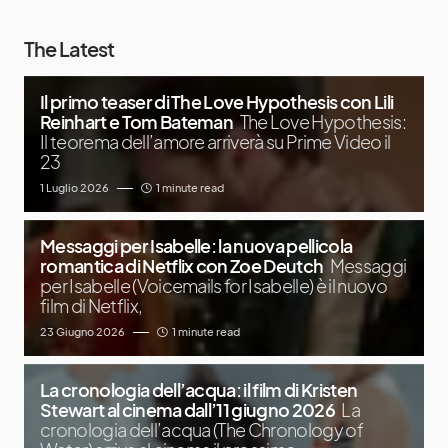
The Latest
Il primo teaser di The Love Hypothesis con Lili
Reinhart e Tom Bateman
The Love Hypothesis:
Il teorema dell’amore arriverà su Prime Video il
23
1 Luglio 2026
1 minute read
Messaggi per Isabelle: la nuova pellicola
romantica di Netflix con Zoe Deutch
Messaggi
per Isabelle (Voicemails for Isabelle) è il nuovo
film di Netflix,
23 Giugno 2026
1 minute read
La cronologia dell’acqua: il film di Kristen
Stewart al cinema dall’11 giugno 2026
La
cronologia dell’acqua (The Chronology of