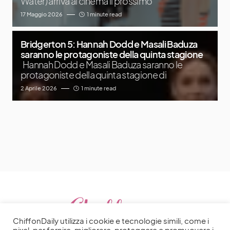
Water) arriva al cinema il prossimo
17 Maggio 2026
1 minute read
Bridgerton 5: Hannah Dodd e Masali Baduza
saranno le protagoniste della quinta stagione
Hannah Dodd e Masali Baduza saranno le
protagoniste della quinta stagione di
2 Aprile 2026
1 minute read
ChiffonDaily utilizza i cookie e tecnologie simili, come i