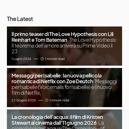
The Latest
Il primo teaser di The Love Hypothesis con Lili
Reinhart e Tom Bateman
The Love Hypothesis:
Il teorema dell’amore arriverà su Prime Video il
23
1 Luglio 2026
1 minute read
Messaggi per Isabelle: la nuova pellicola
romantica di Netflix con Zoe Deutch
Messaggi
per Isabelle (Voicemails for Isabelle) è il nuovo
film di Netflix,
23 Giugno 2026
1 minute read
La cronologia dell’acqua: il film di Kristen
Stewart al cinema dall’11 giugno 2026
La
cronologia dell’acqua (The Chronology of