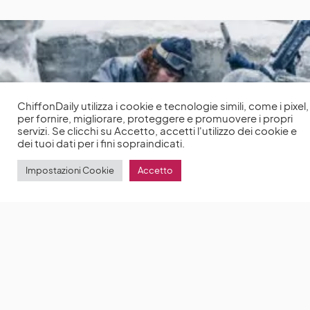
ChiffonDaily utilizza i cookie e tecnologie simili, come i pixel,
per fornire, migliorare, proteggere e promuovere i propri
servizi. Se clicchi su Accetto, accetti l'utilizzo dei cookie e
dei tuoi dati per i fini sopraindicati.
Impostazioni Cookie
Accetto
Granchio nero: il nuovo thriller d’azione di Netflix è
ambientato in un mondo postapocalittico dilaniato
dalla guerra
Granchio nero è il nuovo thriller di Netflix